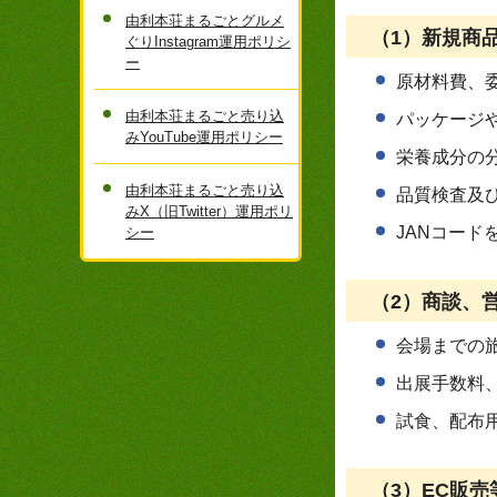
由利本荘まるごとグルメ
（1）新規商
ぐりInstagram運用ポリシ
ー
原材料費、
由利本荘まるごと売り込
パッケージ
みYouTube運用ポリシー
栄養成分の
由利本荘まるごと売り込
品質検査及
みX（旧Twitter）運用ポリ
JANコー
シー
（2）商談、
会場までの
出展手数料
試食、配布
（3）EC販