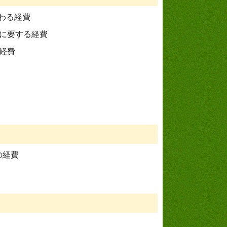
わる経費
作に要する経費
経費
の経費