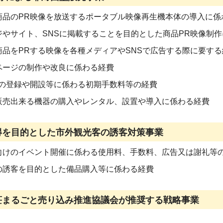
商品のPR映像を放送するポータブル映像再生機本体の導入に係
ジやサイト、SNSに掲載することを目的とした商品PR映像制
商品をPRする映像を各種メディアやSNSで広告する際に要する
ページの制作や改良に係わる経費
への登録や開設等に係わる初期手数料等の経費
販売出来る機器の購入やレンタル、設置や導入に係わる経費
得を目的とした市外観光客の誘客対策事業
向けのイベント開催に係わる使用料、手数料、広告又は謝礼等
の誘客を目的とした備品購入等に係わる経費
荘まるごと売り込み推進協議会が推奨する戦略事業