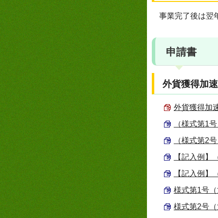
事業完了後は翌
申請書
外貨獲得加速
外貨獲得加速
（様式第1号
（様式第2号
【記入例】（
【記入例】（
様式第1号（
様式第2号（第