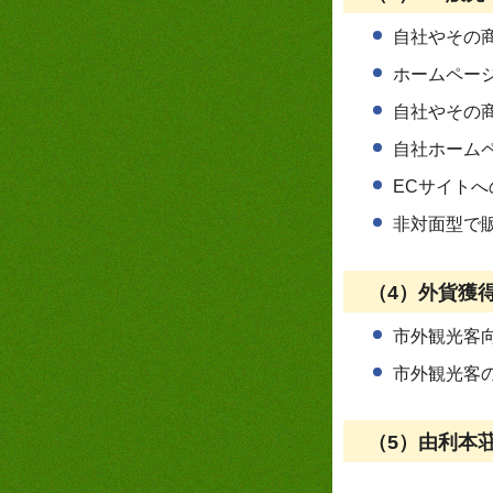
自社やその
ホームペー
自社やその
自社ホーム
ECサイト
非対面型で
（4）外貨獲
市外観光客
市外観光客
（5）由利本