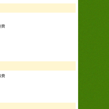
刷費
搬費