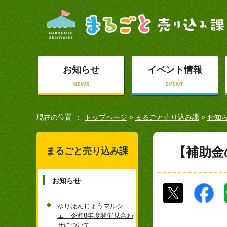
お知らせ
イベント情報
現在の位置
トップページ
>
まるごと売り込み課
>
お知
【補助金
まるごと売り込み課
お知らせ
ゆりほんじょうマルシ
ェ 令和8年度開催見合わ
せについて