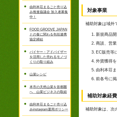
由利本荘まるごと売り込
対象事業
み推進協議会 加入者募集
中！
補助対象は域外
FOOD GROOVE JAPAN
新規商品開
との食に関わる包括連携
協定締結
商談、営業
バイヤー・アドバイザー
EC販売等
を活用した売れるモノづ
外貨獲得を
くりの取り組み
由利本荘ま
山菜レシピ
前各号に掲
本市の天然山菜を首都圏
へ 山菜ビジネスの取組
補助対象経費
由利本荘まるごと売り込
補助対象は、次
みinstagram運用ポリシー