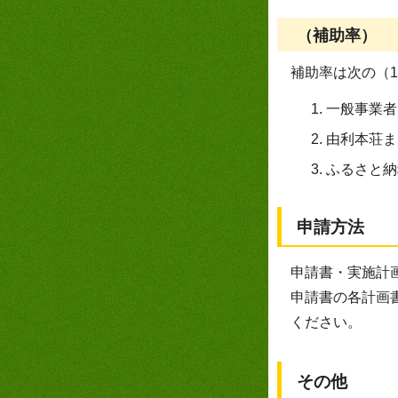
（補助率）
補助率は次の（1
一般事業
由利本荘
ふるさと
申請方法
申請書・実施計
申請書の各計画
ください。
その他