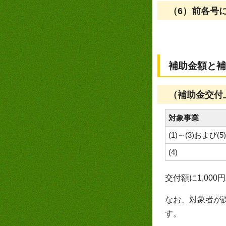
（6）前各号
補助金額と補
（補助金交付
対象事業
(1)～(3)および(5)
(4)
交付額に1,00
なお、対象者が
す。