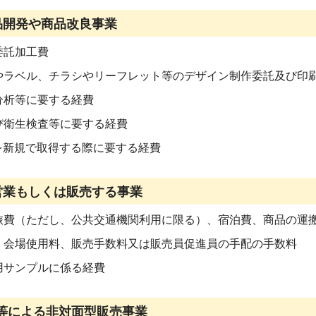
品開発や商品改良事業
委託加工費
やラベル、チラシやリーフレット等のデザイン制作委託及び印
分析等に要する経費
び衛生検査等に要する経費
ドを新規で取得する際に要する経費
営業もしくは販売する事業
旅費（ただし、公共交通機関利用に限る）、宿泊費、商品の運
、会場使用料、販売手数料又は販売員促進員の手配の手数料
用サンプルに係る経費
売等による非対面型販売事業