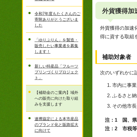
外貨獲得加
令和7年度もたくさんのご
寄附ありがとうございま
した
外貨獲得の加速
得に資する取組
「ゆりぷりん」を製造・
販売したい事業者を募集
します！
補助対象者
新しい特産品「フルーツ
プリンづくりプロジェク
次のいずれかに
ト」
市内に事業
【補助金のご案内】域外
ふるさと納
への販売に向けた取り組
みを支援します
その他市長
連携協定による本市産品
注：1 国、
のブランド化と販路拡大
注：2 市税
に向けて