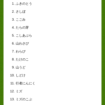
ふきのとう
さしぼ
こごみ
たらの芽
こしあぶら
山わさび
わらび
たけのこ
山うど
しどけ
行者にんにく
ミズ
ミズのこぶ