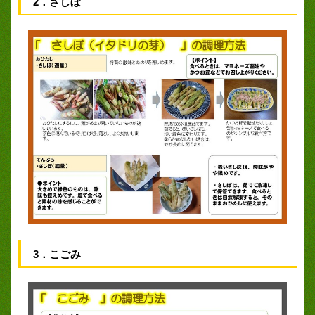
2．さしぼ
3．こごみ