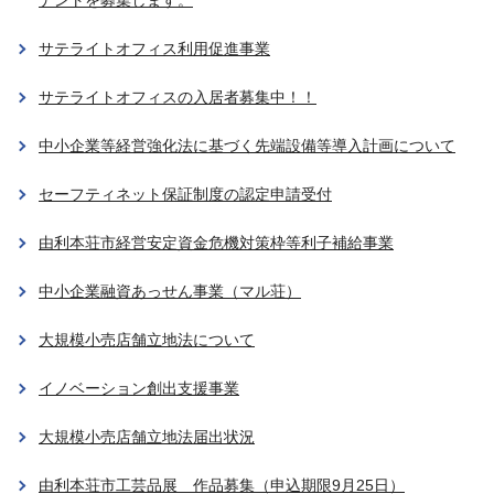
ナントを募集します。
サテライトオフィス利用促進事業
サテライトオフィスの入居者募集中！！
中小企業等経営強化法に基づく先端設備等導入計画について
セーフティネット保証制度の認定申請受付
由利本荘市経営安定資金危機対策枠等利子補給事業
中小企業融資あっせん事業（マル荘）
大規模小売店舗立地法について
イノベーション創出支援事業
大規模小売店舗立地法届出状況
由利本荘市工芸品展 作品募集（申込期限9月25日）