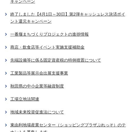
キャンペーン
終了しました【4月1日～30日】第2弾キャッシュレス決済ポイ
ント還元キャンペーン
一番堰まちづくりプロジェクトの進捗情報
商店・飲食店等イベント実施支援補助金
先端設備等に係る固定資産税の特例措置について
工業製品等展示会出展支援事業
秋田県の中小企業等融資制度
工場立地法関連
地域未来投資促進法について
東由利地場産業センター（ショッピングプラザぷれっそ）のテ