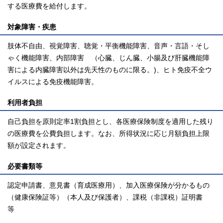
する医療費を給付します。
対象障害・疾患
肢体不自由、視覚障害、聴覚・平衡機能障害、音声・言語・そし
ゃく機能障害、内部障害 （心臓、じん臓、小腸及び肝臓機能障
害による内臓障害以外は先天性のものに限る。)、ヒト免疫不全ウ
イルスによる免疫機能障害。
利用者負担
自己負担を原則定率1割負担とし、各医療保険制度を適用した残り
の医療費を公費負担します。なお、所得状況に応じ月額負担上限
額が設定されます。
必要書類等
認定申請書、意見書（育成医療用）、加入医療保険が分かるもの
（健康保険証等）（本人及び保護者）、課税（非課税）証明書
等