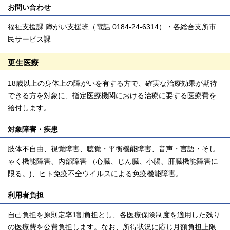
お問い合わせ
福祉支援課 障がい支援班（電話 0184-24-6314）・各総合支所市
民サービス課
更生医療
18歳以上の身体上の障がいを有する方で、確実な治療効果が期待
できる方を対象に、指定医療機関における治療に要する医療費を
給付します。
対象障害・疾患
肢体不自由、視覚障害、聴覚・平衡機能障害、音声・言語・そし
ゃく機能障害、内部障害 （心臓、じん臓、小腸、肝臓機能障害に
限る。)、ヒト免疫不全ウイルスによる免疫機能障害。
利用者負担
自己負担を原則定率1割負担とし、各医療保険制度を適用した残り
の医療費を公費負担します。なお、所得状況に応じ月額負担上限