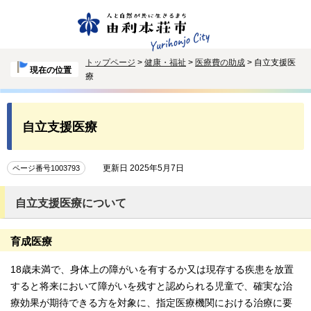
トップページ
>
健康・福祉
>
医療費の助成
> 自立支援医
現在の位置
療
自立支援医療
更新日 2025年5月7日
ページ番号1003793
自立支援医療について
育成医療
18歳未満で、身体上の障がいを有するか又は現存する疾患を放置
すると将来において障がいを残すと認められる児童で、確実な治
療効果が期待できる方を対象に、指定医療機関における治療に要