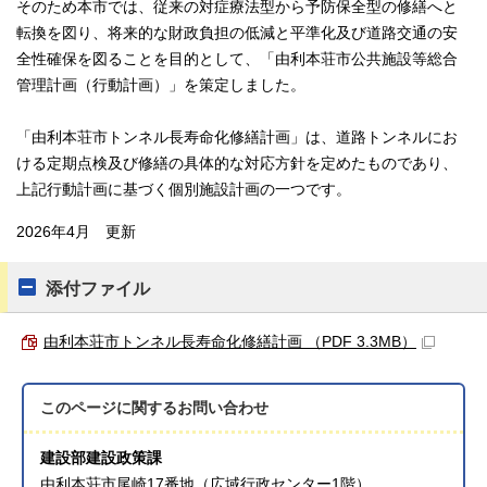
そのため本市では、従来の対症療法型から予防保全型の修繕へと
転換を図り、将来的な財政負担の低減と平準化及び道路交通の安
全性確保を図ることを目的として、「由利本荘市公共施設等総合
管理計画（行動計画）」を策定しました。
「由利本荘市トンネル長寿命化修繕計画」は、道路トンネルにお
ける定期点検及び修繕の具体的な対応方針を定めたものであり、
上記行動計画に基づく個別施設計画の一つです。
2026年4月 更新
添付ファイル
由利本荘市トンネル長寿命化修繕計画 （PDF 3.3MB）
このページに関する
お問い合わせ
建設部建設政策課
由利本荘市尾崎17番地（広域行政センター1階）