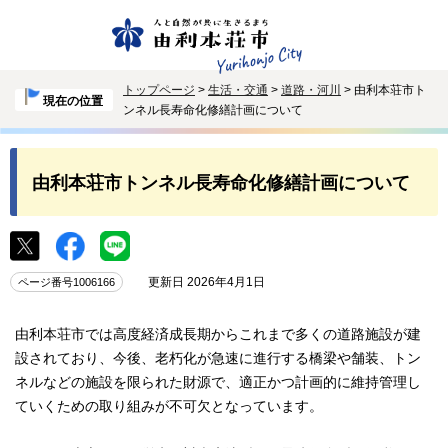
トップページ
>
生活・交通
>
道路・河川
> 由利本荘市ト
現在の位置
ンネル長寿命化修繕計画について
由利本荘市トンネル長寿命化修繕計画について
更新日 2026年4月1日
ページ番号1006166
由利本荘市では高度経済成長期からこれまで多くの道路施設が建
設されており、今後、老朽化が急速に進行する橋梁や舗装、トン
ネルなどの施設を限られた財源で、適正かつ計画的に維持管理し
ていくための取り組みが不可欠となっています。