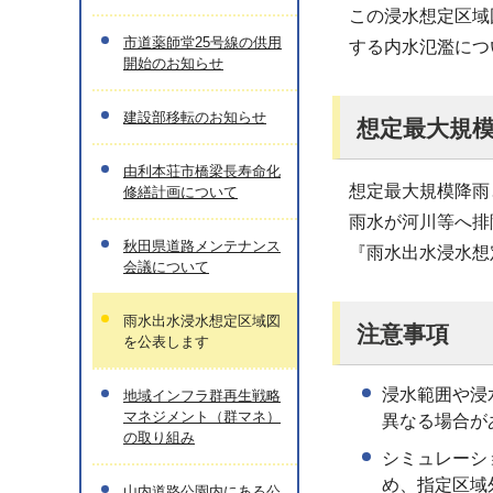
この浸水想定区域
市道薬師堂25号線の供用
する内水氾濫につ
開始のお知らせ
建設部移転のお知らせ
想定最大規
由利本荘市橋梁長寿命化
想定最大規模降雨
修繕計画について
雨水が河川等へ排
秋田県道路メンテナンス
『雨水出水浸水想
会議について
雨水出水浸水想定区域図
注意事項
を公表します
浸水範囲や浸
地域インフラ群再生戦略
マネジメント（群マネ）
異なる場合が
の取り組み
シミュレーシ
め、指定区域
山内道路公園内にある公