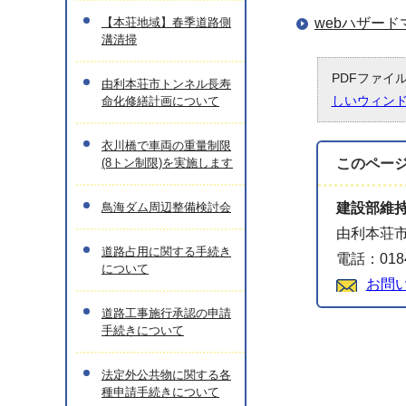
【本荘地域】春季道路側
webハザー
溝清掃
PDFファイ
由利本荘市トンネル長寿
しいウィン
命化修繕計画について
衣川橋で車両の重量制限
(8トン制限)を実施します
このペー
鳥海ダム周辺整備検討会
建設部維
由利本荘市
道路占用に関する手続き
電話：0184
について
お問
道路工事施行承認の申請
手続きについて
法定外公共物に関する各
種申請手続きについて