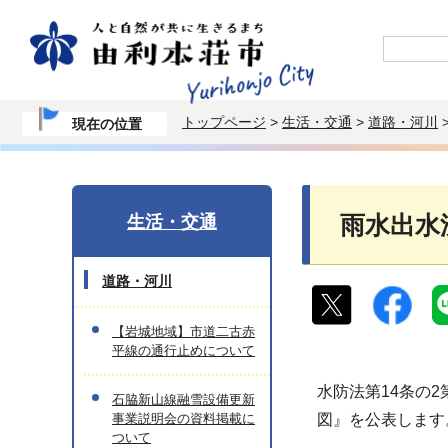
トップページ
>
生活・交通
>
道路・河川
現在の位置
生活・交通
雨水出水
道路・河川
【岩城地域】市道二古赤
平線の通行止めについて
水防法第14条の
石脇新山線融雪設備更新
事業説明会の資料掲載に
図』を公表します
ついて