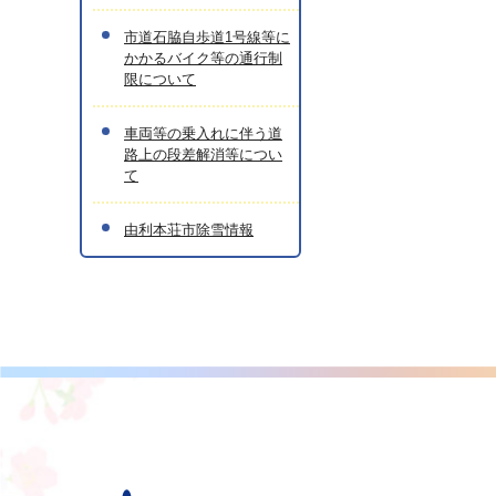
市道石脇自歩道1号線等に
かかるバイク等の通行制
限について
車両等の乗入れに伴う道
路上の段差解消等につい
て
由利本荘市除雪情報