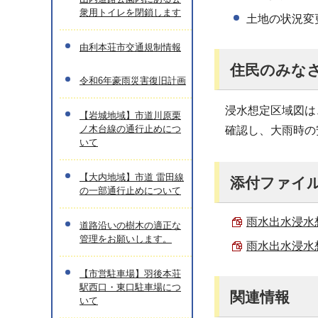
衆用トイレを閉鎖します
土地の状況変
由利本荘市交通規制情報
住民のみな
令和6年豪雨災害復旧計画
浸水想定区域図は
【岩城地域】市道川原栗
ノ木台線の通行止めにつ
確認し、大雨時の
いて
【大内地域】市道 雷田線
添付ファイ
の一部通行止めについて
雨水出水浸水想
道路沿いの樹木の適正な
管理をお願いします。
雨水出水浸水想
【市営駐車場】羽後本荘
駅西口・東口駐車場につ
関連情報
いて