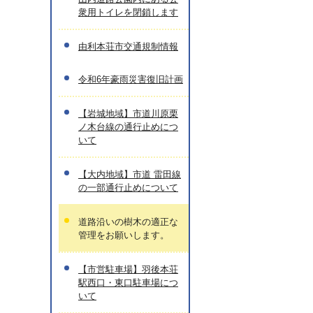
衆用トイレを閉鎖します
由利本荘市交通規制情報
令和6年豪雨災害復旧計画
【岩城地域】市道川原栗
ノ木台線の通行止めにつ
いて
【大内地域】市道 雷田線
の一部通行止めについて
道路沿いの樹木の適正な
管理をお願いします。
【市営駐車場】羽後本荘
駅西口・東口駐車場につ
いて