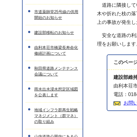
道路に隣接してい
市道薬師堂25号線の供用
木や折れた枝の落
開始のお知らせ
上の事故が発生し
建設部移転のお知らせ
安全な道路の利用
理をお願いします
由利本荘市橋梁長寿命化
修繕計画について
このペー
秋田県道路メンテナンス
会議について
建設部維
由利本荘市
雨水出水浸水想定区域図
電話：0184
を公表します
お問
地域インフラ群再生戦略
マネジメント（群マネ）
の取り組み
山内道路公園内にある公