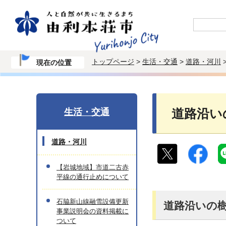
トップページ
>
生活・交通
>
道路・河川
現在の位置
生活・交通
道路沿い
道路・河川
【岩城地域】市道二古赤
平線の通行止めについて
石脇新山線融雪設備更新
道路沿いの
事業説明会の資料掲載に
ついて