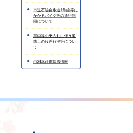
市道石脇自歩道1号線等に
かかるバイク等の通行制
限について
車両等の乗入れに伴う道
路上の段差解消等につい
て
由利本荘市除雪情報