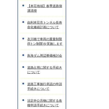
【本荘地域】春季道路側
溝清掃
由利本荘市トンネル長寿
命化修繕計画について
衣川橋で車両の重量制限
(8トン制限)を実施します
鳥海ダム周辺整備検討会
道路占用に関する手続き
について
道路工事施行承認の申請
手続きについて
法定外公共物に関する各
種申請手続きについて