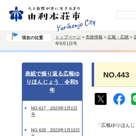
トップページ
>
市政情報
>
広報・広聴
>
現在の位置
年9月1日号
表紙で振り返る広報ゆ
NO.443
りほんじょう 令和5
年
NO.427 2023年1月1日
号
「広報ゆりほんじ
NO.428 2023年1月15日