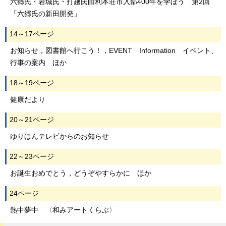
六郷氏・岩城氏・打越氏由利本荘市入部400年を学ぼう 第2回
「六郷氏の新田開発」
14～17ページ
お知らせ，図書館へ行こう！，EVENT Information イベント、
行事の案内 ほか
18～19ページ
健康だより
20～21ページ
ゆりほんテレビからのお知らせ
22～23ページ
お誕生おめでとう，どうぞやすらかに ほか
24ページ
熱中夢中 〈和みアートくらぶ〉