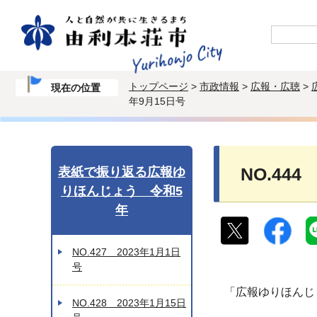
トップページ
>
市政情報
>
広報・広聴
>
現在の位置
年9月15日号
表紙で振り返る広報ゆ
NO.444
りほんじょう 令和5
年
NO.427 2023年1月1日
号
「広報ゆりほんじ
NO.428 2023年1月15日