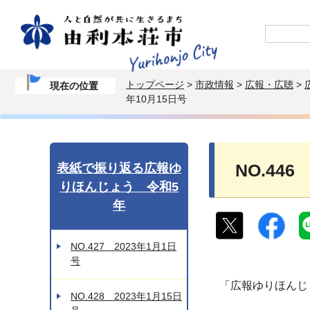
トップページ
>
市政情報
>
広報・広聴
>
現在の位置
年10月15日号
表紙で振り返る広報ゆ
NO.446
りほんじょう 令和5
年
NO.427 2023年1月1日
号
「広報ゆりほんじ
NO.428 2023年1月15日