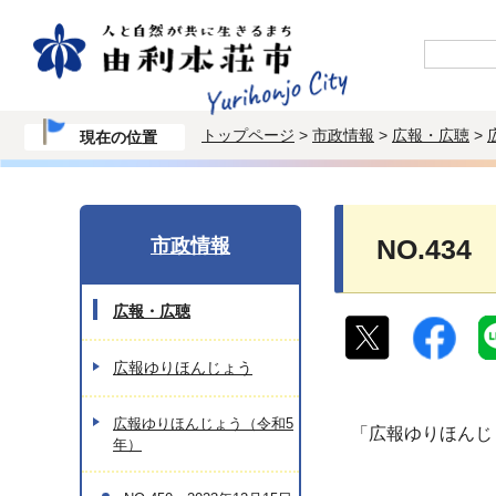
トップページ
>
市政情報
>
広報・広聴
>
現在の位置
市政情報
NO.434
広報・広聴
広報ゆりほんじょう
広報ゆりほんじょう（令和5
「広報ゆりほんじ
年）