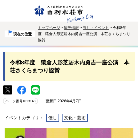
トップページ
>
観光情報
>
祭り・イベント
> 令和8年
度 猿倉人形芝居木内勇吉一座公演 本荘さくらまつり
現在の位置
協賛
令和8年度 猿倉人形芝居木内勇吉一座公演 本
荘さくらまつり協賛
更新日 2026年4月7日
ページ番号1013148
イベントカテゴリ：
催し
文化・芸術