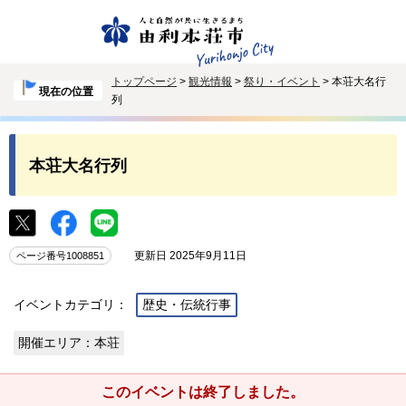
トップページ
>
観光情報
>
祭り・イベント
> 本荘大名行
現在の位置
列
本荘大名行列
更新日 2025年9月11日
ページ番号1008851
イベントカテゴリ：
歴史・伝統行事
開催エリア：本荘
このイベントは終了しました。