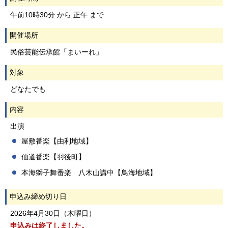
午前10時30分 から 正午 まで
開催場所
民俗芸能伝承館「まいーれ」
対象
どなたでも
内容
出演
屋敷番楽【由利地域】
仙道番楽【羽後町】
本海獅子舞番楽 八木山講中【鳥海地域】
申込み締め切り日
2026年4月30日（木曜日）
申込みは終了しました。