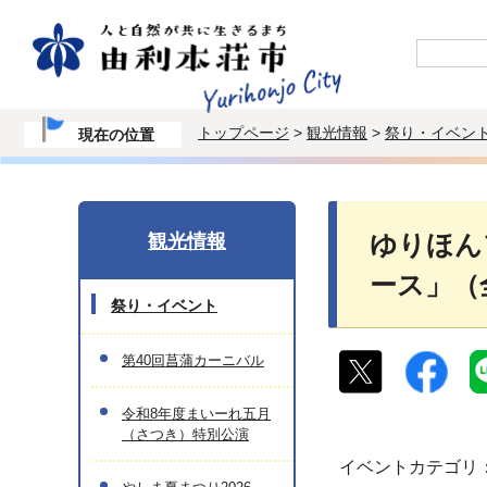
トップページ
>
観光情報
>
祭り・イベン
現在の位置
観光情報
ゆりほん
ース」（
祭り・イベント
第40回菖蒲カーニバル
令和8年度まいーれ五月
（さつき）特別公演
イベントカテゴリ