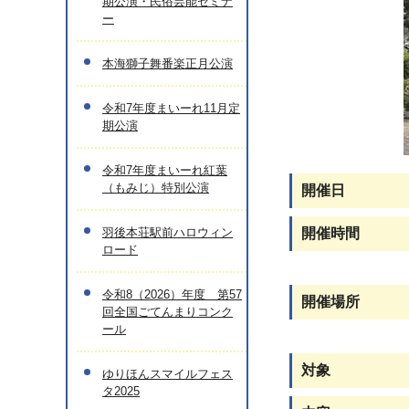
期公演・民俗芸能セミナ
ー
本海獅子舞番楽正月公演
令和7年度まいーれ11月定
期公演
令和7年度まいーれ紅葉
（もみじ）特別公演
開催日
羽後本荘駅前ハロウィン
開催時間
ロード
令和8（2026）年度 第57
開催場所
回全国ごてんまりコンク
ール
対象
ゆりほんスマイルフェス
タ2025