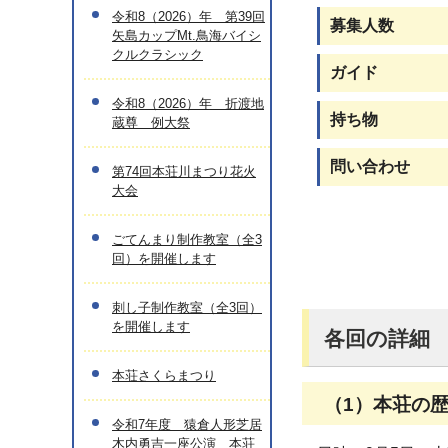
令和8（2026）年 第39回
募集人数
矢島カップMt.鳥海バイシ
クルクラシック
ガイド
令和8（2026）年 折渡地
持ち物
蔵尊 例大祭
問い合わせ
第74回本荘川まつり花火
大会
ごてんまり制作教室（全3
回）を開催します
刺し子制作教室（全3回）
を開催します
各回の詳細
本荘さくらまつり
（1）本荘の
令和7年度 猿倉人形芝居
木内勇吉一座公演 本荘