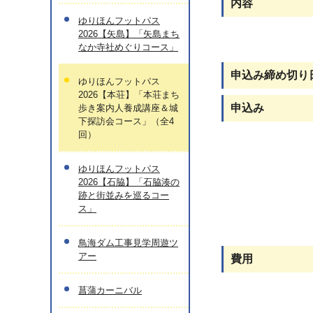
内容
ゆりほんフットパス
2026【矢島】「矢島まち
なか寺社めぐりコース」
申込み締め切り
ゆりほんフットパス
2026【本荘】「本荘まち
申込み
歩き案内人養成講座＆城
下探訪会コース」（全4
回）
ゆりほんフットパス
2026【石脇】「石脇湊の
跡と街並みを巡るコー
ス」
鳥海ダム工事見学周遊ツ
アー
費用
菖蒲カーニバル