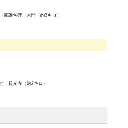
→彼誰句碑→大門（約3キロ）
ど→超光寺（約2キロ）