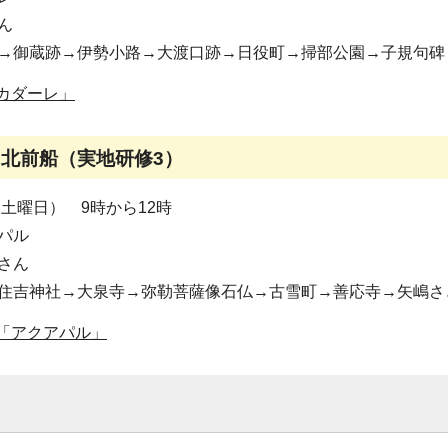
ん
→御蔵跡→伊勢小路→大渡口跡→日役町→掃部公園→子規句碑
カダーレ」
と北前船（実地研修3）
（土曜日） 9時から12時
パル
さん
住吉神社→大泉寺→弥勒菩薩像石仏→古雪町→善応寺→矢嶋さ
「アクアパル」