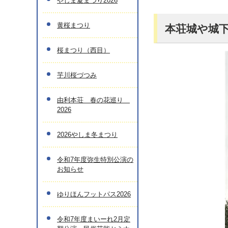
やしま夏まつり2026
黄桜まつり
本荘城や城
桜まつり（西目）
芋川桜づつみ
由利本荘 春の花巡り
2026
2026やしま冬まつり
令和7年度弥生特別公演の
お知らせ
ゆりほんフットパス2026
令和7年度まいーれ2月定