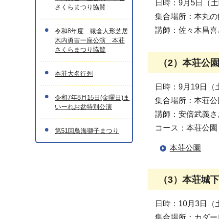
日時：9月5日（土
さくらまつり協賛
集合場所：本丸の
講師：佐々木昌喜
令和8年度 猿倉人形芝居
木内勇吉一座公演 本荘
さくらまつり協賛
（2）本荘公
本荘大名行列
日時：9月19日（
令和7年8月15日(金曜日)ま
集合場所：本荘公
いーれお盆特別公演
講師：安倍武義さ
コース：本荘公園
第51回鳥海獅子まつり
本荘公園
（3）本荘城
日時：10月3日（
集合場所：カダー