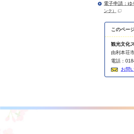
電子申請：ゆ
ンク）
このペー
観光文化
由利本荘市
電話：0184
お問