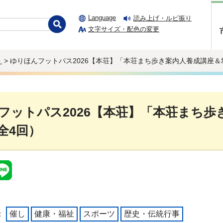
Language
読み上げ・ルビ振り
文字サイズ・配色の変更
ト
> ゆりほんフットパス2026【本荘】「本荘まち歩き案内人養成講座
フットパス2026【本荘】「本荘まち
全4回）
：
催し
健康・福祉
スポーツ
歴史・伝統行事