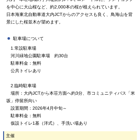
を中心に大山桜など、約2,000本の桜が植えられています。
日本海東北自動車道大内JCTからのアクセスも良く、鳥海山を背
景にした桜並木が望めます。
駐車場について
1.常設駐車場
河川緑地公園駐車場 約30台
駐車料金：無料
公共トイレあり
2.臨時駐車場
場所：大内JCTから本荘方面へ約3分、市コミュニティバス「米
坂」停留所向い
設置期間：2026年4月中旬～
駐車料金：無料
仮設トイレ1基（洋式）、手洗い場あり
主催