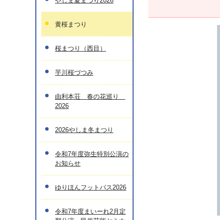
やしま夏まつり2026
黄桜まつり
桜まつり（西目）
芋川桜づつみ
由利本荘 春の花巡り
2026
2026やしま冬まつり
令和7年度弥生特別公演の
お知らせ
ゆりほんフットパス2026
令和7年度まいーれ2月定