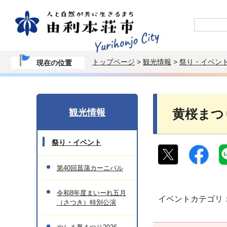
トップページ
>
観光情報
>
祭り・イベン
現在の位置
観光情報
黄桜まつ
祭り・イベント
第40回菖蒲カーニバル
令和8年度まいーれ五月
イベントカテゴリ
（さつき）特別公演