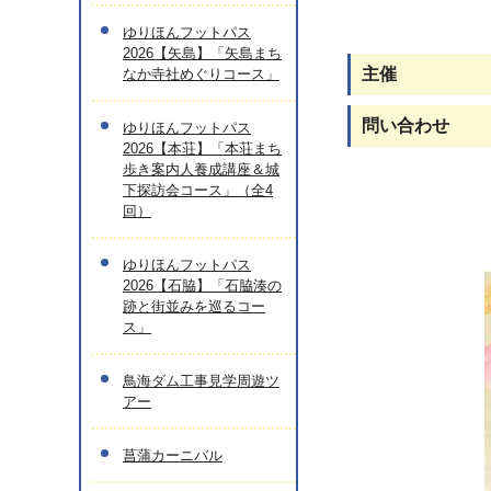
ゆりほんフットパス
2026【矢島】「矢島まち
主催
なか寺社めぐりコース」
問い合わせ
ゆりほんフットパス
2026【本荘】「本荘まち
歩き案内人養成講座＆城
下探訪会コース」（全4
回）
ゆりほんフットパス
2026【石脇】「石脇湊の
跡と街並みを巡るコー
ス」
鳥海ダム工事見学周遊ツ
アー
菖蒲カーニバル