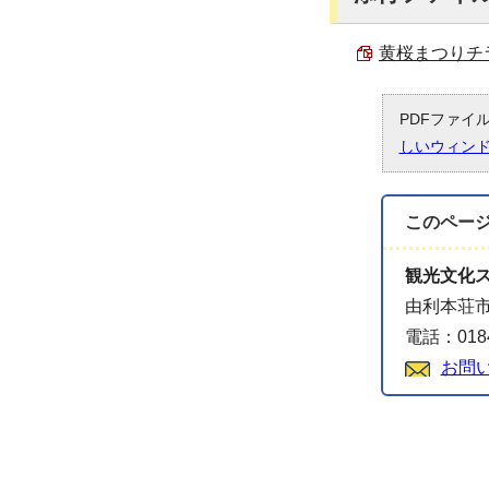
黄桜まつりチラシ
PDFファイ
しいウィン
このペー
観光文化
由利本荘市
電話：0184
お問