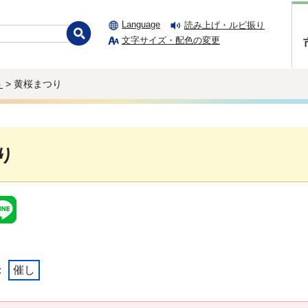
Language
読み上げ・ルビ振り
文字サイズ・配色の変更
ト
> 黄桜まつり
り
：
催し