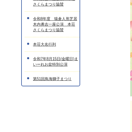
さくらまつり協賛
令和8年度 猿倉人形芝居
木内勇吉一座公演 本荘
さくらまつり協賛
本荘大名行列
令和7年8月15日(金曜日)ま
いーれお盆特別公演
第51回鳥海獅子まつり