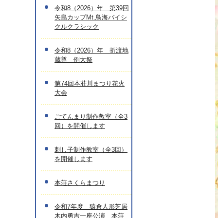
令和8（2026）年 第39回
矢島カップMt.鳥海バイシ
クルクラシック
令和8（2026）年 折渡地
蔵尊 例大祭
第74回本荘川まつり花火
大会
ごてんまり制作教室（全3
回）を開催します
刺し子制作教室（全3回）
を開催します
本荘さくらまつり
令和7年度 猿倉人形芝居
木内勇吉一座公演 本荘