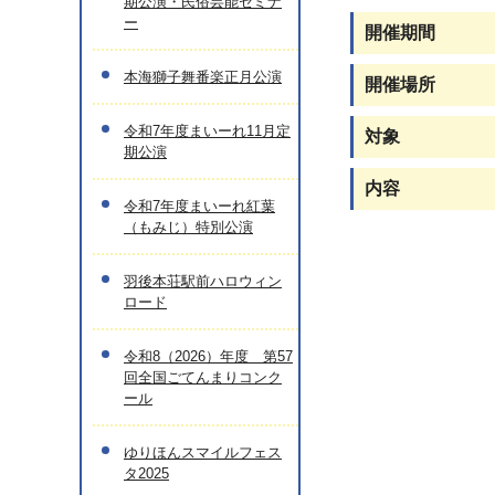
期公演・民俗芸能セミナ
ー
開催期間
本海獅子舞番楽正月公演
開催場所
令和7年度まいーれ11月定
対象
期公演
内容
令和7年度まいーれ紅葉
（もみじ）特別公演
羽後本荘駅前ハロウィン
ロード
令和8（2026）年度 第57
回全国ごてんまりコンク
ール
ゆりほんスマイルフェス
タ2025