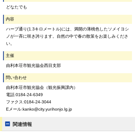
どなたでも
内容
ハーブ通り(1.3キロメートル)には、満開の薄桃色したソメイヨシ
ノが一斉に咲き誇ります。自然の中で春の散策をお楽しみくださ
い。
主催
由利本荘市観光協会西目支部
問い合わせ
由利本荘市観光協会（観光振興課内）
電話:0184-24-6349
ファクス:0184-24-3044
Eメール:kanko@city.yurihonjo.lg.jp
関連情報