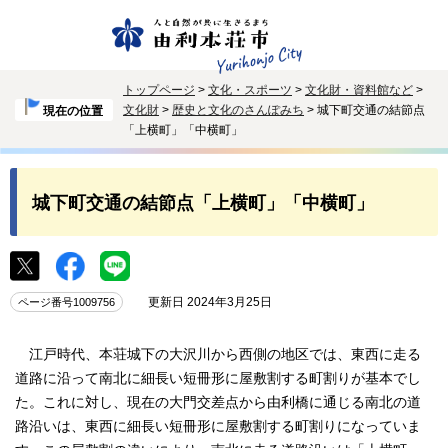
トップページ
>
文化・スポーツ
>
文化財・資料館など
>
文化財
>
歴史と文化のさんぽみち
> 城下町交通の結節点
現在の位置
「上横町」「中横町」
城下町交通の結節点「上横町」「中横町」
更新日 2024年3月25日
ページ番号1009756
江戸時代、本荘城下の大沢川から西側の地区では、東西に走る
道路に沿って南北に細長い短冊形に屋敷割する町割りが基本でし
た。これに対し、現在の大門交差点から由利橋に通じる南北の道
路沿いは、東西に細長い短冊形に屋敷割する町割りになっていま