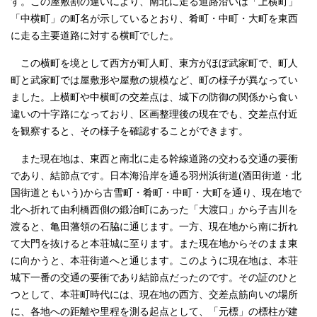
す。この屋敷割の違いにより、南北に走る道路沿いは「上横町」
「中横町」の町名が示しているとおり、肴町・中町・大町を東西
に走る主要道路に対する横町でした。
この横町を境として西方が町人町、東方がほぼ武家町で、町人
町と武家町では屋敷形や屋敷の規模など、町の様子が異なってい
ました。上横町や中横町の交差点は、城下の防御の関係から食い
違いの十字路になっており、区画整理後の現在でも、交差点付近
を観察すると、その様子を確認することができます。
また現在地は、東西と南北に走る幹線道路の交わる交通の要衝
であり、結節点です。日本海沿岸を通る羽州浜街道(酒田街道・北
国街道ともいう)から古雪町・肴町・中町・大町を通り、現在地で
北へ折れて由利橋西側の鍛冶町にあった「大渡口」から子吉川を
渡ると、亀田藩領の石脇に通じます。一方、現在地から南に折れ
て大門を抜けると本荘城に至ります。また現在地からそのまま東
に向かうと、本荘街道へと通じます。このように現在地は、本荘
城下一番の交通の要衝であり結節点だったのです。その証のひと
つとして、本荘町時代には、現在地の西方、交差点筋向いの場所
に、各地への距離や里程を測る起点として、「元標」の標柱が建