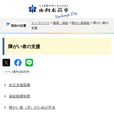
トップページ
>
健康・福祉
>
障がい者福祉
> 障がい者の
現在の位置
支援
障がい者の支援
ページ番号1002078
自立支援医療
福祉医療制度
障がい者（児）のための手当