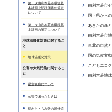
第二次由利本荘市環境基
由利本荘市ゼ
本計画中間評価書の策定
について
国・県からの
第二次由利本荘市環境基
あきたの森と
本計画の策定について
由利本荘市地
地球温暖化対策に関するこ
東北の自然と
と
国の気候変動
地球温暖化対策
こどもエコク
公害や大気汚染に関するこ
と
由利本荘地球
星空観察について
公害で困ったときは
稲わら・もみ殻の屋外焼