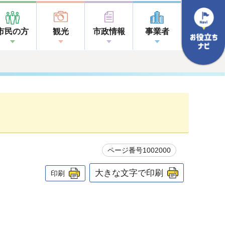
市民の方
観光
市政情報
事業者
ページ番号1002000
大きな文字で印刷
印刷