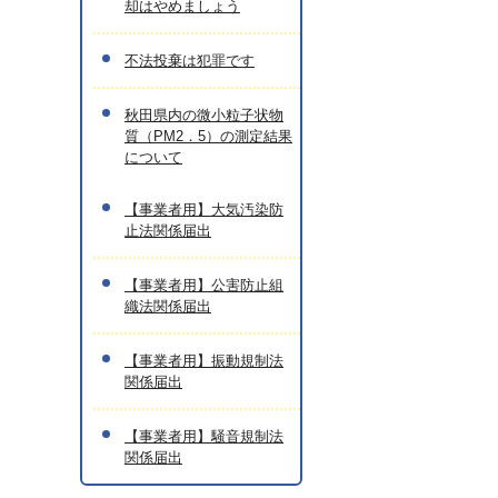
却はやめましょう
不法投棄は犯罪です
秋田県内の微小粒子状物
質（PM2．5）の測定結果
について
【事業者用】大気汚染防
止法関係届出
【事業者用】公害防止組
織法関係届出
【事業者用】振動規制法
関係届出
【事業者用】騒音規制法
関係届出