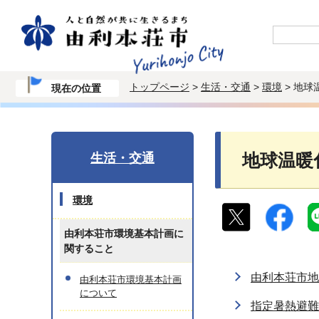
トップページ
>
生活・交通
>
環境
> 地球
現在の位置
生活・交通
地球温暖
環境
由利本荘市環境基本計画に
関すること
由利本荘市地
由利本荘市環境基本計画
について
指定暑熱避難