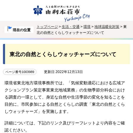
トップページ
>
生活・交通
>
環境
>
地球温暖化対策
> 東
現在の位置
北の自然とくらしウォッチャーズについて
東北の自然とくらしウォッチャーズについて
更新日 2022年12月13日
ページ番号1003989
環境省東北地方環境事務所では、「気候変動適応における広域ア
クションプラン策定事業東北地域業務」の生物季節分科会におけ
る調査の一環として、身近な自然や生活季節の変化を知ることを
目的に、市民参加による自然とくらしの調査「東北の自然とくら
しウォッチャーズ」を実施します。
詳細については、下記のリンク及びリーフレットより内容をご確
認ください。