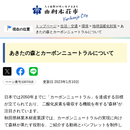
トップページ
>
生活・交通
>
環境
>
地球温暖化対策
> あ
現在の位置
きたの森とカーボンニュートラルについて
あきたの森とカーボンニュートラルについて
更新日 2023年1月10日
ページ番号1007418
日本では2050年までに「カーボンニュートラル」を達成する目標
が立てられており、 二酸化炭素を吸収する機能を有する"森林"が
注目されています。
秋田県林業木材産業課では、カーボンニュートラルの実現に向け
て森林が果たす役割を、ご紹介する動画とパンフレットを制作し