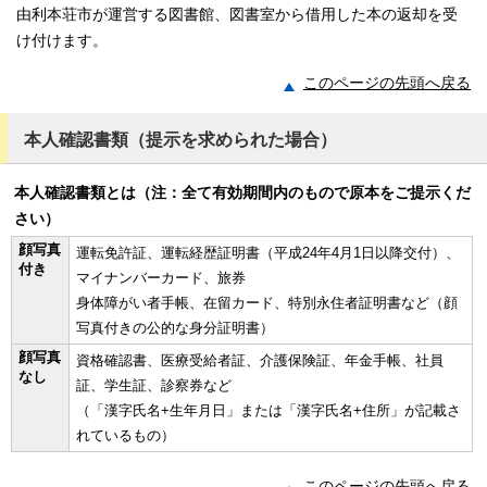
由利本荘市が運営する図書館、図書室から借用した本の返却を受
け付けます。
このページの先頭へ戻る
本人確認書類（提示を求められた場合）
本人確認書類とは（注：全て有効期間内のもので原本をご提示くだ
さい）
顔写真
運転免許証、運転経歴証明書（平成24年4月1日以降交付）、
付き
マイナンバーカード、旅券
身体障がい者手帳、在留カード、特別永住者証明書など（顔
写真付きの公的な身分証明書）
顔写真
資格確認書、医療受給者証、介護保険証、年金手帳、社員
なし
証、学生証、診察券など
（「漢字氏名+生年月日」または「漢字氏名+住所」が記載さ
れているもの）
このページの先頭へ戻る