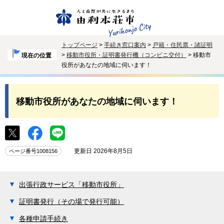
トップページ
>
手続き窓口案内
>
戸籍・住民票・諸証明
>
移動市役所・証明書発行機（コンビニ交付）
> 移動市
現在の位置
役所があなたの地域に伺います！
移動市役所があなたの地域に伺います！
更新日 2026年8月5日
ページ番号1008156
出張行政サービス「移動市役所」
証明書発行（その場で発行可能）
各種申請手続き