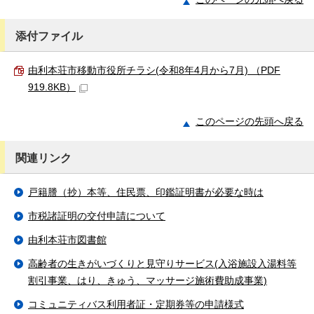
添付ファイル
由利本荘市移動市役所チラシ(令和8年4月から7月) （PDF
919.8KB）
このページの先頭へ戻る
関連リンク
戸籍謄（抄）本等、住民票、印鑑証明書が必要な時は
市税諸証明の交付申請について
由利本荘市図書館
高齢者の生きがいづくりと見守りサービス(入浴施設入湯料等
割引事業、はり、きゅう、マッサージ施術費助成事業)
コミュニティバス利用者証・定期券等の申請様式