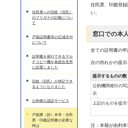
住民票、印鑑登録
住民票への旧姓（旧氏）
い。
のフリガナの記載につい
て
窓口での本
戸籍証明書等の広域交付
について
全ての証明書の申
証明書を発行できるマル
チコピー機を各総合支所
次の何れかの提示
に設置しました
提示するものの数
旧姓（旧氏）が併記でき
公的機関発行の写
るようになりました
示
公的個人認証サービス
上記のものを提示
戸籍謄（抄）本等・住民
票・印鑑証明書が必要な
注：本籍が由利本
時は