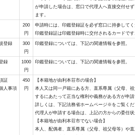
が申請した場合は、窓口で代理人へ直接交付せず
ます。
200
申請時には、印鑑登録証を必ず窓口に持参してく
円
印鑑登録証は印鑑登録時に交付されるカードです
規登録
300
印鑑登録については、下記の関連情報を参照。
円
登録
1000
印鑑登録については、下記の関連情報を参照。
円
項証
450
【本籍地が由利本荘市の場合】
個人事項
円
本人又は同一戸籍にある方、直系尊属（父母、祖
するにあたって正当な権利や義務がある方が申請
詳しくは、下記法務省ホームページ※をご覧くだ
代理人が申請する場合は、上記の方からの委任状
【本籍地が由利本荘市でない場合】
本人、配偶者、直系尊属（父母、祖父母等）や直