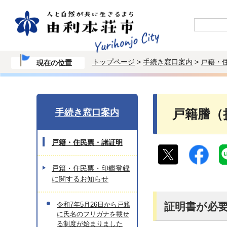
トップページ
>
手続き窓口案内
>
戸籍・
現在の位置
手続き窓口案内
戸籍謄（
戸籍・住民票・諸証明
戸籍・住民票・印鑑登録
に関するお知らせ
令和7年5月26日から戸籍
証明書が必
に氏名のフリガナを載せ
る制度が始まりました