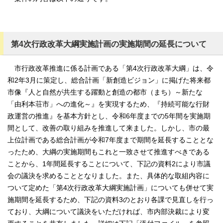
第4次行政改革大綱実施計画の実施期間の延長について
市行政改革推進に係る計画である「第4次行政改革大綱」は、令
和2年3月に策定し、総合計画「新創造ビジョン」に掲げた将来都
市像『人と自然が共生する躍動と創造の都市（まち）～新たな
「由利本荘市」への進化～』を実現するため、『持続可能な行財
政運営の推進』を基本方針とし、令和6年度までの5年間を実施期
間として、改善の取り組みを推進して来ました。しかし、市の最
上位計画である総合計画が令和7年度まで期間を延長することとな
ったため、大綱の実施期間もこれと一致させて推進すべきである
ことから、1年間延長することについて、下記の資料2により市議
会の議決を求めることとなりました。また、具体的な取組内容に
ついて定めた「第4次行政改革大綱実施計画」についても併せて実
施期間を延長するため、下記の資料3のとおり各課で見直しを行っ
ており、大綱について議決をいただければ、市内部決裁により変