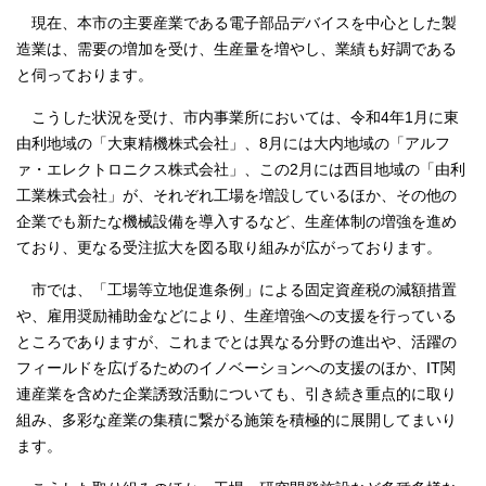
現在、本市の主要産業である電子部品デバイスを中心とした製
造業は、需要の増加を受け、生産量を増やし、業績も好調である
と伺っております。
こうした状況を受け、市内事業所においては、令和4年1月に東
由利地域の「大東精機株式会社」、8月には大内地域の「アルフ
ァ・エレクトロニクス株式会社」、この2月には西目地域の「由利
工業株式会社」が、それぞれ工場を増設しているほか、その他の
企業でも新たな機械設備を導入するなど、生産体制の増強を進め
ており、更なる受注拡大を図る取り組みが広がっております。
市では、「工場等立地促進条例」による固定資産税の減額措置
や、雇用奨励補助金などにより、生産増強への支援を行っている
ところでありますが、これまでとは異なる分野の進出や、活躍の
フィールドを広げるためのイノベーションへの支援のほか、IT関
連産業を含めた企業誘致活動についても、引き続き重点的に取り
組み、多彩な産業の集積に繋がる施策を積極的に展開してまいり
ます。