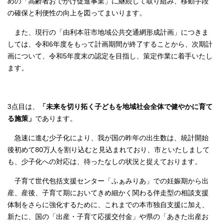
めの「高齢者おでかけ促進事業」に継続して取り組み、移動手段
の確保と利便性の向上を図ってまいります。
また、現行の「由利本荘市地域公共交通網形成計画」につきま
しては、令和6年度をもって計画期間が終了することから、次期計
画について、令和5年度末の認定を目指し、策定作業に着手いたし
ます。
3点目は、
「未来を切り拓く子どもを地域社会全体で健やかに育て
る施策」
であります。
急速に進む少子化により、我が国の昨年の出生数は、統計開始
後初めて80万人を割り込むと見込まれており、市といたしまして
も、少子化への対応は、待ったなしの状況と捉えております。
子育て世代包括支援センター「ふぁみりあ」での妊娠期から出
産、産後、子育て期においてきめ細かく関わる伴走型の相談支援
体制をさらに強化するために、これまでの本市独自支援に加え、
新たに、国の「出産・子育て応援交付金」や県の「あきた出産お