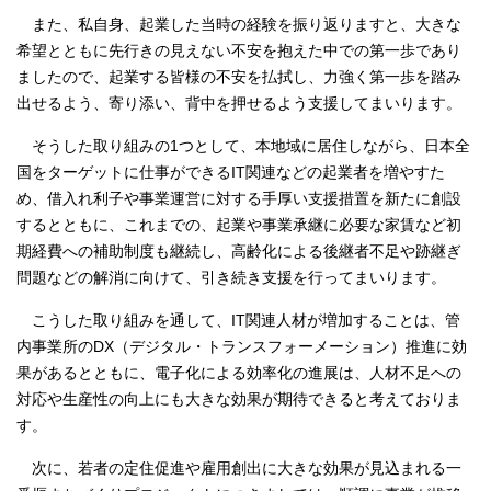
また、私自身、起業した当時の経験を振り返りますと、大きな
希望とともに先行きの見えない不安を抱えた中での第一歩であり
ましたので、起業する皆様の不安を払拭し、力強く第一歩を踏み
出せるよう、寄り添い、背中を押せるよう支援してまいります。
そうした取り組みの1つとして、本地域に居住しながら、日本全
国をターゲットに仕事ができるIT関連などの起業者を増やすた
め、借入れ利子や事業運営に対する手厚い支援措置を新たに創設
するとともに、これまでの、起業や事業承継に必要な家賃など初
期経費への補助制度も継続し、高齢化による後継者不足や跡継ぎ
問題などの解消に向けて、引き続き支援を行ってまいります。
こうした取り組みを通して、IT関連人材が増加することは、管
内事業所のDX（デジタル・トランスフォーメーション）推進に効
果があるとともに、電子化による効率化の進展は、人材不足への
対応や生産性の向上にも大きな効果が期待できると考えておりま
す。
次に、若者の定住促進や雇用創出に大きな効果が見込まれる一