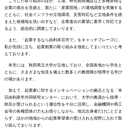
こうした取り組みのほか、工場、研究開発施設など多種多様な
企業の進出を見据え、新たに「産業団地」の適地調査を実施する
とともに、社会インフラや立地環境、災害対応など立地条件を踏
まえた候補地を洗い出すなど、企業進出の要望に素早く対応でき
るよう、総合的に調査してまいります。
また、「起業するなら由利本荘市で」をキャッチフレーズに、
私が先頭に立ち、起業創業の取り組みを強化してまいりたいと考
えております。
本市には、秋田県立大学が立地しており、全国各地から学生と
ともに、さまざまな知見を備えた数多くの教授陣が指導する学び
の場があります。
加えて、起業家に対するインキュベーションの拠点となる「本
荘由利産学共同研究センター」において、大学の教員から指導・
助言が受けられるという優位性を十分に活用し、金融機関や商工
会等の各種団体の力もお借りしながら、地元出身者だけにとどま
らず、ほかの地域からの起業希望者の受け入れも視野に入れて取
り組んでまいります。