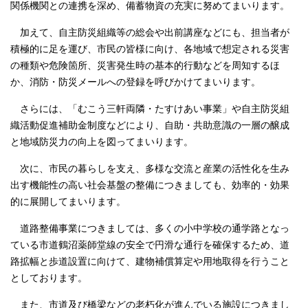
関係機関との連携を深め、備蓄物資の充実に努めてまいります。
加えて、自主防災組織等の総会や出前講座などにも、担当者が
積極的に足を運び、市民の皆様に向け、各地域で想定される災害
の種類や危険箇所、災害発生時の基本的行動などを周知するほ
か、消防・防災メールへの登録を呼びかけてまいります。
さらには、「むこう三軒両隣・たすけあい事業」や自主防災組
織活動促進補助金制度などにより、自助・共助意識の一層の醸成
と地域防災力の向上を図ってまいります。
次に、市民の暮らしを支え、多様な交流と産業の活性化を生み
出す機能性の高い社会基盤の整備につきましても、効率的・効果
的に展開してまいります。
道路整備事業につきましては、多くの小中学校の通学路となっ
ている市道鶴沼薬師堂線の安全で円滑な通行を確保するため、道
路拡幅と歩道設置に向けて、建物補償算定や用地取得を行うこと
としております。
また、市道及び橋梁などの老朽化が進んでいる施設につきまし