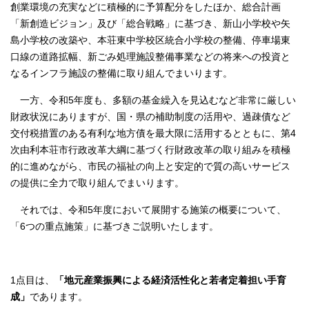
創業環境の充実などに積極的に予算配分をしたほか、総合計画
「新創造ビジョン」及び「総合戦略」に基づき、新山小学校や矢
島小学校の改築や、本荘東中学校区統合小学校の整備、停車場東
口線の道路拡幅、新ごみ処理施設整備事業などの将来への投資と
なるインフラ施設の整備に取り組んでまいります。
一方、令和5年度も、多額の基金繰入を見込むなど非常に厳しい
財政状況にありますが、国・県の補助制度の活用や、過疎債など
交付税措置のある有利な地方債を最大限に活用するとともに、第4
次由利本荘市行政改革大綱に基づく行財政改革の取り組みを積極
的に進めながら、市民の福祉の向上と安定的で質の高いサービス
の提供に全力で取り組んでまいります。
それでは、令和5年度において展開する施策の概要について、
「6つの重点施策」に基づきご説明いたします。
1点目は、
「地元産業振興による経済活性化と若者定着担い手育
成」
であります。