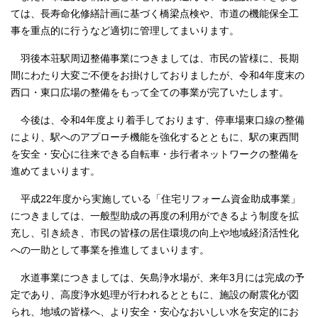
ては、長寿命化修繕計画に基づく橋梁点検や、市道の機能保全工
事を重点的に行うなど適切に管理してまいります。
羽後本荘駅周辺整備事業につきましては、市民の皆様に、長期
間にわたり大変ご不便をお掛けしておりましたが、令和4年度末の
西口・東口広場の整備をもって全ての事業が完了いたします。
今後は、令和4年度より着手しております、停車場東口線の整備
により、駅へのアプローチ機能を強化するとともに、駅の東西間
を安全・安心に往来できる自転車・歩行者ネットワークの整備を
進めてまいります。
平成22年度から実施している「住宅リフォーム資金助成事業」
につきましては、一般型助成の再度の利用ができるよう制度を拡
充し、引き続き、市民の皆様の居住環境の向上や地域経済活性化
への一助として事業を推進してまいります。
水道事業につきましては、矢島浄水場が、来年3月には完成の予
定であり、高度浄水処理が行われるとともに、施設の耐震化が図
られ、地域の皆様へ、より安全・安心なおいしい水を安定的にお