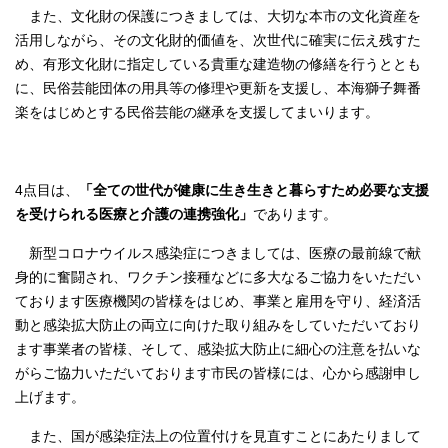
また、文化財の保護につきましては、大切な本市の文化資産を
活用しながら、その文化財的価値を、次世代に確実に伝え残すた
め、有形文化財に指定している貴重な建造物の修繕を行うととも
に、民俗芸能団体の用具等の修理や更新を支援し、本海獅子舞番
楽をはじめとする民俗芸能の継承を支援してまいります。
4点目は、
「全ての世代が健康に生き生きと暮らすため必要な支援
を受けられる医療と介護の連携強化」
であります。
新型コロナウイルス感染症につきましては、医療の最前線で献
身的に奮闘され、ワクチン接種などに多大なるご協力をいただい
ております医療機関の皆様をはじめ、事業と雇用を守り、経済活
動と感染拡大防止の両立に向けた取り組みをしていただいており
ます事業者の皆様、そして、感染拡大防止に細心の注意を払いな
がらご協力いただいております市民の皆様には、心から感謝申し
上げます。
また、国が感染症法上の位置付けを見直すことにあたりまして