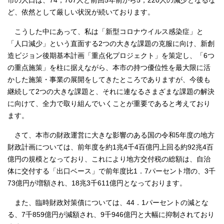
市の人口は、74，707人と前回5年前から5，220人の減少となるな
ど、依然として厳しい状況が続いております。
こうした中にあって、私は「新型コロナウイルス感染症」と
「人口減少」という直面する2つの大きな課題の克服に向け、新創
造ビジョン後期基本計画「重点化プロジェクト」を策定し、「6つ
の重点施策」を柱に据えながら、本市の持つ優位性を最大限に活
かした施策・事業の展開をしてきたところでありますが、今後も
継続して2つの大きな課題と、それに連なるさまざまな課題の解決
に向けて、全力で取り組んでいくことが重要であると考えており
ます。
さて、本市の財政運営に大きな影響のある国の令和5年度の地方
財政計画については、前年度を約1兆4千4百億円上回る約92兆4百
億円の規模となっており、これにより地方交付税の総額は、自治
体に交付する「出口ベース」で前年度比1．7パーセント増の、3千
73億円が増額され、18兆3千611億円となっております。
また、臨時財政対策債については、44．1パーセントの減とな
る、7千859億円が減額され、9千946億円と大幅に抑制されており