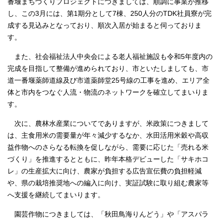
番堰まちづくりプロジェクトにつきましては、順調に事業が推移
し、この3月には、第1期分として7棟、250人分のTDK社員寮が完
成する見込みとなっており、順次入居が始まると伺っておりま
す。
また、社会福祉法人中央会による老人福祉施設も令和5年度内の
完成を目指して整備が進められており、市といたしましても、市
道一番堰薬師道線及び市道薬師堂25号線の工事を進め、エリア全
体と市内をつなぐ人流・物流のネットワークを確立してまいりま
す。
次に、農林水産業についてでありますが、米政策につきまして
は、主食用米の需要量が年々減少するなか、水田活用米穀や高収
益作物へのさらなる転換を促しながら、需要に応じた「売れる米
づくり」を推進するとともに、昨年本格デビューした「サキホコ
レ」の生産拡大に向け、農家が負担する広告宣伝費の負担軽減
や、県の栽培推奨地への編入に向け、実証試験に取り組む農家等
へ支援を継続してまいります。
園芸作物につきましては、「秋田鳥海りんどう」や「アスパラ