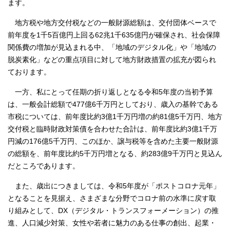
ます。
地方税や地方交付税などの一般財源総額は、交付団体ベースで
前年度を1千5百億円上回る62兆1千635億円が確保され、社会保障
関係費の増加が見込まれる中、「地域のデジタル化」や「地域の
脱炭素化」などの重点項目に対して地方財政措置の拡充が図られ
ております。
一方、私にとって任期の折り返しとなる令和5年度の当初予算
は、一般会計総額で477億6千万円としており、歳入の基幹である
市税については、前年度比約3億1千万円増の約81億5千万円、地方
交付税と臨時財政対策債を合わせた合計は、前年度比約3億1千万
円減の176億5千万円、このほか、譲与税等を含めた主要一般財源
の総額を、前年度比約5千万円増となる、約283億9千万円と見込ん
だところであります。
また、歳出につきましては、令和5年度が「ポストコロナ元年」
となることを見据え、さまざまな分野でコロナ前の水準に戻す取
り組みとして、DX（デジタル・トランスフォーメーション）の推
進、人口減少対策、女性や若者に魅力のある仕事の創出、起業・