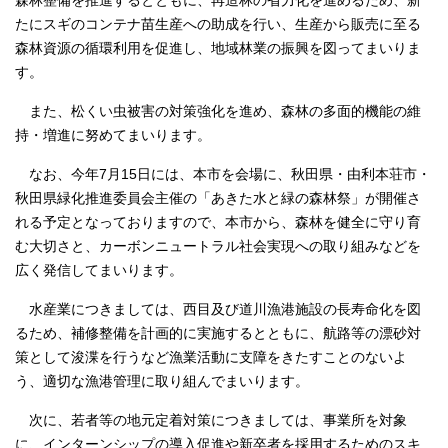
森林整備を推進するとともに、再造林の省力化を進めるため、新
たにスギのコンテナ苗生産への助成を行い、生産から販売に至る
森林資源の循環利用を促進し、地域林業の振興を図ってまいりま
す。
また、松くい虫被害の対策強化を進め、森林の多面的機能の維
持・増進に努めてまいります。
なお、今年7月15日には、本市を会場に、秋田県・由利本荘市・
秋田県緑化推進委員会主催の「あきた水と緑の森林祭」が開催さ
れる予定となっておりますので、本市から、森林を健全に守り育
む大切さと、カーボンニュートラル社会実現への取り組みなどを
広く発信してまいります。
水産業につきましては、西目及び道川漁港施設の長寿命化を図
るため、補修整備を計画的に実施するとともに、航路等の漂砂対
策として浚渫を行うなど漁業活動に支障をきたすことのないよ
う、適切な漁港管理に取り組んでまいります。
次に、若者等の地元定着対策につきましては、事業所を対象
に、インターンシップの導入促進や新卒者を採用するためのスキ