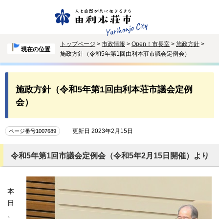
トップページ
>
市政情報
>
Open！市長室
>
施政方針
>
現在の位置
施政方針（令和5年第1回由利本荘市議会定例会）
施政方針（令和5年第1回由利本荘市議会定例
会）
更新日 2023年2月15日
ページ番号1007689
令和5年第1回市議会定例会（令和5年2月15日開催）より
本
日
、