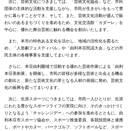
次に、芸術文化につきましては、「芸術文化協会」など、市民
団体の主体的な活動を支援しながら、市民が生きがいをもって豊
かに暮らすことができ、そして、また、芸術文化活動が盛んで賑
わいのあるまちづくりを進めるため、文化交流館「カダーレ」を
中心に、優れた舞台芸術に触れる機会を創出いたします。
また、本市の特色ある文化を活かし、地域の活性化を図るた
め、「人形劇フェスティバル」や「由利本荘民謡大会」などの市
民主体の各種事業を支援してまいります。
さらに、本荘由利圏域で活動する優れた芸術作家による「由利
本荘美術展」を開催し、市民の皆様が多様な芸術と出会える機会
の創出と、新たな芸術文化の芽となる人材の発掘に努め、芸術文
化の振興を図ってまいります。
次に、生涯スポーツにつきましては、市民一人ひとりが、生涯
にわたる豊かなスポーツライフの実現に向け、そのきっかけづく
りとなるよう「チャレンジデー」への参加を進めるとともに、由
利本荘市スポーツ協会や、スポーツ推進委員、各競技団体と連携
し、ボートやカヌー、パークゴルフ、ソフトボールなど、スポー