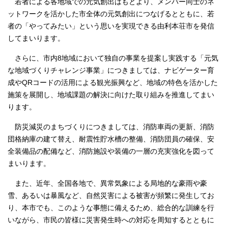
若者による各地域での元気創出はもとより、メンバー同士のネ
ットワークを活かした市全体の元気創出につなげるとともに、若
者の「やってみたい」という思いを実現できる由利本荘市を発信
してまいります。
さらに、市内8地域において独自の事業を提案し実践する「元気
な地域づくりチャレンジ事業」につきましては、ナビゲーター育
成やQRコードの活用による観光振興など、地域の特色を活かした
施策を展開し、地域課題の解決に向けた取り組みを推進してまい
ります。
防災減災のまちづくりにつきましては、消防車両の更新、消防
団格納庫の建て替え、耐震性貯水槽の整備、消防団員の確保、安
全装備品の配備など、消防施設や装備の一層の充実強化を図って
まいります。
また、近年、全国各地で、異常気象による局地的な豪雨や豪
雪、あるいは暴風など、自然災害による被害が頻繁に発生してお
り、本市でも、このような事態に備えるため、総合的な訓練を行
いながら、市民の皆様に災害発生時への対応を周知するとともに