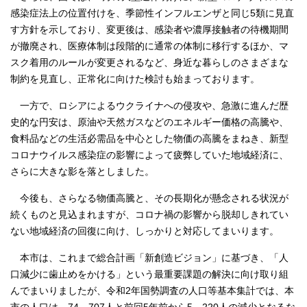
感染症法上の位置付けを、季節性インフルエンザと同じ5類に見直
す方針を示しており、変更後は、感染者や濃厚接触者の待機期間
が撤廃され、医療体制は段階的に通常の体制に移行するほか、マ
スク着用のルールが変更されるなど、身近な暮らしのさまざまな
制約を見直し、正常化に向けた検討も始まっております。
一方で、ロシアによるウクライナへの侵攻や、急激に進んだ歴
史的な円安は、原油や天然ガスなどのエネルギー価格の高騰や、
食料品などの生活必需品を中心とした物価の高騰をまねき、新型
コロナウイルス感染症の影響によって疲弊していた地域経済に、
さらに大きな影を落としました。
今後も、さらなる物価高騰と、その長期化が懸念される状況が
続くものと見込まれますが、コロナ禍の影響から脱却しきれてい
ない地域経済の回復に向け、しっかりと対応してまいります。
本市は、これまで総合計画「新創造ビジョン」に基づき、「人
口減少に歯止めをかける」という最重要課題の解決に向け取り組
んでまいりましたが、令和2年国勢調査の人口等基本集計では、本