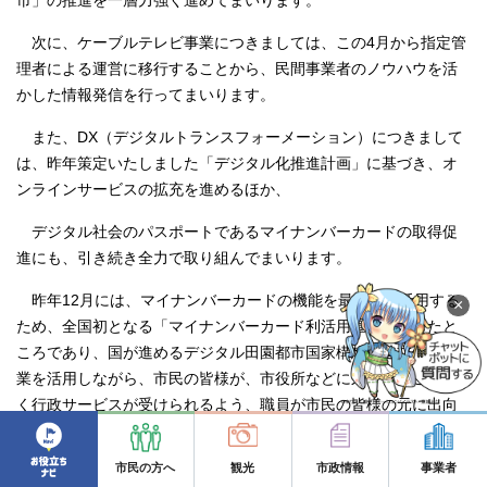
市」の推進を一層力強く進めてまいります。
次に、ケーブルテレビ事業につきましては、この4月から指定管
理者による運営に移行することから、民間事業者のノウハウを活
かした情報発信を行ってまいります。
また、DX（デジタルトランスフォーメーション）につきまして
は、昨年策定いたしました「デジタル化推進計画」に基づき、オ
ンラインサービスの拡充を進めるほか、
デジタル社会のパスポートであるマイナンバーカードの取得促
進にも、引き続き全力で取り組んでまいります。
昨年12月には、マイナンバーカードの機能を最大限に活用する
×
ため、全国初となる「マイナンバーカード利活用宣言」をしたと
ころであり、国が進めるデジタル田園都市国家構想推進交付金事
業を活用しながら、市民の皆様が、市役所などに来庁することな
く行政サービスが受けられるよう、職員が市民の皆様の元に出向
く「移動市役所」や、デジタルデバイド対策として高齢者を対象
とした「スマホ相談会」など、市民の皆様の利便性向上と、業務
市民の方へ
観光
市政情報
事業者
の効率化に直結するデジタル化の取り組みを推進してまいりま