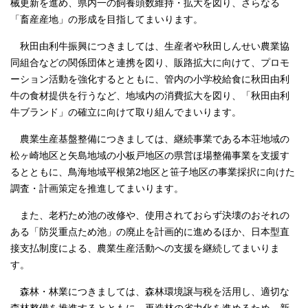
械更新を進め、県内一の飼養頭数維持・拡大を図り、さらなる
「畜産産地」の形成を目指してまいります。
秋田由利牛振興につきましては、生産者や秋田しんせい農業協
同組合などの関係団体と連携を図り、販路拡大に向けて、プロモ
ーション活動を強化するとともに、管内の小学校給食に秋田由利
牛の食材提供を行うなど、地域内の消費拡大を図り、「秋田由利
牛ブランド」の確立に向けて取り組んでまいります。
農業生産基盤整備につきましては、継続事業である本荘地域の
松ヶ崎地区と矢島地域の小板戸地区の県営ほ場整備事業を支援す
るとともに、鳥海地域平根第2地区と笹子地区の事業採択に向けた
調査・計画策定を推進してまいります。
また、老朽ため池の改修や、使用されておらず決壊のおそれの
ある「防災重点ため池」の廃止を計画的に進めるほか、日本型直
接支払制度による、農業生産活動への支援を継続してまいりま
す。
森林・林業につきましては、森林環境譲与税を活用し、適切な