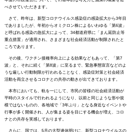
べさせていただきます。
さて、昨年は、新型コロナウイルス感染症の感染拡大から3年目
でありましたが、年初からオミクロン株によるいわゆる「第6波」
と呼ばれる感染の急拡大によって、34都道府県に「まん延防止等
重点措置」が適用され、さまざまな社会経済活動が制限されたと
ころであります。
その後、ワクチン接種率向上による効果などもあって、「第7
波」と、それに続く「第8波」に至るまで、緊急事態宣言などのよ
うな厳しい行動制限が行われることなく、感染症対策と社会経済
活動を両立させるコロナとの共存の動きが出てきております。
本市においても、軌を一にして、市民の皆様の社会経済活動が
平時のスタイルで行われるようになり、以前と同じような形や規
模ではないものの、各地域で「3年ぶり」となる身近なイベントや
行事が多く開催され、人が集まる姿を目にする機会が増え、コロ
ナとの共存を実感しております。
さらに、国では、5月の大型連休明けに、新型コロナウイルスの