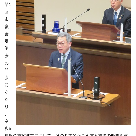
第1
回
市
議
会
定
例
会
の
開
会
に
あ
た
り
、
令
和5
年度の市政運営について、その基本的な考え方と施策の概要を述