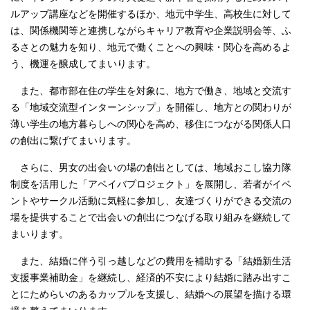
ルアップ講座などを開催するほか、地元中学生、高校生に対して
は、関係機関等と連携しながらキャリア教育や企業説明会等、ふ
るさとの魅力を知り、地元で働くことへの興味・関心を高めるよ
う、機運を醸成してまいります。
また、都市部在住の学生を対象に、地方で働き、地域と交流す
る「地域交流型インターンシップ」を開催し、地方との関わりが
薄い学生の地方暮らしへの関心を高め、移住につながる関係人口
の創出に繋げてまいります。
さらに、男女の出会いの場の創出としては、地域おこし協力隊
制度を活用した「アベイバプロジェクト」を展開し、若者がイベ
ントやサークル活動に気軽に参加し、友達づくりができる交流の
場を提供することで出会いの創出につなげる取り組みを継続して
まいります。
また、結婚に伴う引っ越しなどの費用を補助する「結婚新生活
支援事業補助金」を継続し、経済的不安により結婚に踏み出すこ
とにためらいのあるカップルを支援し、結婚への展望を描ける環