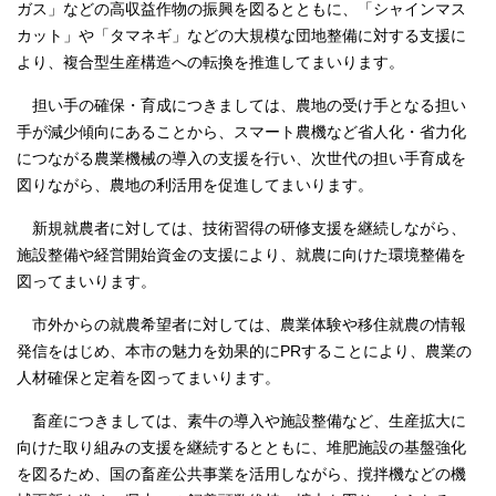
ガス」などの高収益作物の振興を図るとともに、「シャインマス
カット」や「タマネギ」などの大規模な団地整備に対する支援に
より、複合型生産構造への転換を推進してまいります。
担い手の確保・育成につきましては、農地の受け手となる担い
手が減少傾向にあることから、スマート農機など省人化・省力化
につながる農業機械の導入の支援を行い、次世代の担い手育成を
図りながら、農地の利活用を促進してまいります。
新規就農者に対しては、技術習得の研修支援を継続しながら、
施設整備や経営開始資金の支援により、就農に向けた環境整備を
図ってまいります。
市外からの就農希望者に対しては、農業体験や移住就農の情報
発信をはじめ、本市の魅力を効果的にPRすることにより、農業の
人材確保と定着を図ってまいります。
畜産につきましては、素牛の導入や施設整備など、生産拡大に
向けた取り組みの支援を継続するとともに、堆肥施設の基盤強化
を図るため、国の畜産公共事業を活用しながら、撹拌機などの機