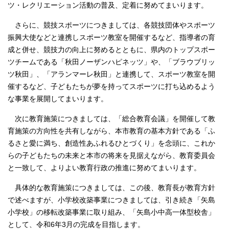
ツ・レクリエーション活動の普及、定着に努めてまいります。
さらに、競技スポーツにつきましては、各競技団体やスポーツ
振興大使などと連携しスポーツ教室を開催するなど、指導者の育
成と併せ、競技力の向上に努めるとともに、県内のトップスポー
ツチームである「秋田ノーザンハピネッツ」や、「ブラウブリッ
ツ秋田」、「アランマーレ秋田」と連携して、スポーツ教室を開
催するなど、子どもたちが夢を持ってスポーツに打ち込めるよう
な事業を展開してまいります。
次に教育施策につきましては、「総合教育会議」を開催して教
育施策の方向性を共有しながら、本市教育の基本方針である「ふ
るさと愛に満ち、創造性あふれるひとづくり」を念頭に、これか
らの子どもたちの未来と本市の将来を見据えながら、教育委員会
と一致して、よりよい教育行政の推進に努めてまいります。
具体的な教育施策につきましては、この後、教育長が教育方針
で述べますが、小学校改築事業につきましては、引き続き「矢島
小学校」の移転改築事業に取り組み、「矢島小中高一体型校舎」
として、令和6年3月の完成を目指します。