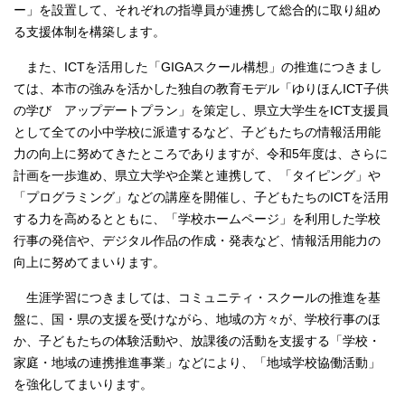
ー」を設置して、それぞれの指導員が連携して総合的に取り組め
る支援体制を構築します。
また、ICTを活用した「GIGAスクール構想」の推進につきまし
ては、本市の強みを活かした独自の教育モデル「ゆりほんICT子供
の学び アップデートプラン」を策定し、県立大学生をICT支援員
として全ての小中学校に派遣するなど、子どもたちの情報活用能
力の向上に努めてきたところでありますが、令和5年度は、さらに
計画を一歩進め、県立大学や企業と連携して、「タイピング」や
「プログラミング」などの講座を開催し、子どもたちのICTを活用
する力を高めるとともに、「学校ホームページ」を利用した学校
行事の発信や、デジタル作品の作成・発表など、情報活用能力の
向上に努めてまいります。
生涯学習につきましては、コミュニティ・スクールの推進を基
盤に、国・県の支援を受けながら、地域の方々が、学校行事のほ
か、子どもたちの体験活動や、放課後の活動を支援する「学校・
家庭・地域の連携推進事業」などにより、「地域学校協働活動」
を強化してまいります。