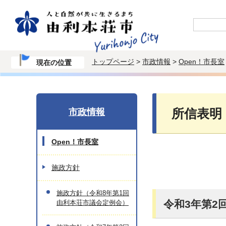
トップページ
>
市政情報
>
Open！市長室
現在の位置
市政情報
所信表明
Open！市長室
施政方針
施政方針（令和8年第1回
令和3年第2
由利本荘市議会定例会）