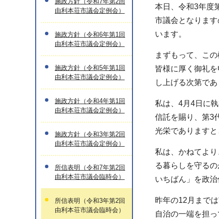
施政方針（令和7年第2回
本日、令和3年度
由利本荘市議会定例会）
市議会となります
います。
施政方針（令和6年第1回
由利本荘市議会定例会）
まずもって、この
施政方針（令和5年第1回
皆様に厚く御礼を
由利本荘市議会定例会）
し上げる次第であ
施政方針（令和4年第1回
私は、4月4日に
由利本荘市議会定例会）
信託を賜り、第3
光栄でありますと
施政方針（令和3年第2回
由利本荘市議会定例会）
私は、かねてより
る暮らしを守るの
所信表明（令和7年第2回
由利本荘市議会臨時会）
いちばん」を政治
昨年の12月まで
所信表明（令和3年第2回
由利本荘市議会臨時会）
自治の一端を担っ