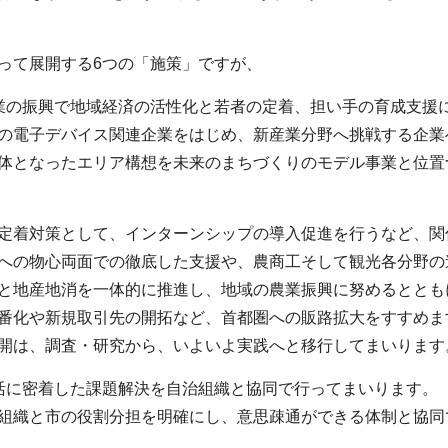
って展開する6つの「施策」ですが、
業の振興で地域経済の活性化と若者の定着、担い手の育成支援
の電子デバイス関連企業をはじめ、新産業分野へ挑戦する企業
体となったエリア構想を未来のまちづくりのモデル事業と位置
定着対策として、インターンシップの導入促進を行うなど、関
への物心両面での徹底した支援や、農商工そして観光各分野の
と地産地消を一体的に推進し、地域の農業振興に努めるととも
番化や新規取引先の開拓など、首都圏への販路拡大をすすめま
開は、調査・研究から、いよいよ実践へと移行してまいります
活に密着した課題解決を自治組織と協同で行ってまいります。
組織と市の役割分担を明確にし、意思疎通ができる体制と協同