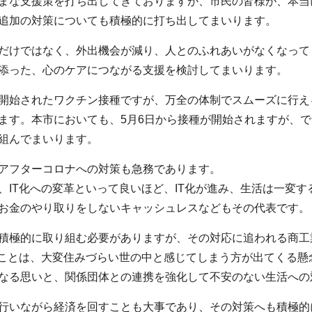
まな支援策を打ち出してきておりますが、市民の皆様が、本当
追加の対策についても積極的に打ち出してまいります。
だけではなく、外出機会が減り、人とのふれあいがなくなって
添った、心のケアにつながる支援を検討してまいります。
開始されたワクチン接種ですが、万全の体制でスムーズに行え
ます。本市においても、5月6日から接種が開始されますが、
組んでまいります。
アフターコロナへの対策も急務であります。
、IT化への変革といって良いほど、IT化が進み、生活は一変
お金のやり取りをしないキャッシュレスなどもその代表です。
積極的に取り組む必要がありますが、その対応に追われる商工
むことは、大変住みづらい世の中と感じてしまう方が出てくる懸
なる思いと、関係団体との連携を強化して不安のない生活への
行いながら経済を回すことも大事であり、その対策へも積極的