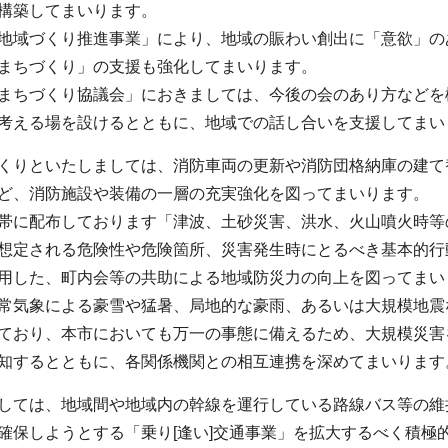
構築してまいります。
地域づくり推進事業」により、地域の賑わい創出に「意欲」の
まちづくり」の支援も強化してまいります。
まちづくり協議会」におきましては、今後の会のあり方などを
考える場を設けるとともに、地域での話し合いを支援してまい
くりといたしましては、消防車両の更新や消防団格納庫の建て
ど、消防施設や装備の一層の充実強化を図ってまいります。
帯に配布しております「津波、土砂災害、洪水、火山噴火時等
想定される危険性や危険箇所、災害発生時にとるべき基本的行
用した、町内会等の共助による地域防災力の向上を図ってまい
常気象による豪雪や猛暑、局地的な豪雨、あるいは大規模地震
ており、本市においても万一の事態に備えるため、大規模災害
知するとともに、各関係機関との相互連携を深めてまいります
しては、地域間や地域内の幹線を運行している路線バス等の維
確保しようとする「乗り[逢い]交通事業」を拡大するべく積極