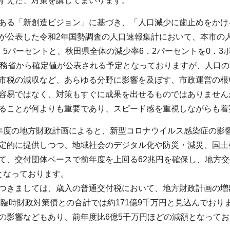
すえた、対策を講じてまいります。
ある「新創造ビジョン」に基づき、「人口減少に歯止めをかけ
が公表した令和2年国勢調査の人口速報集計において、本市の人口は
．5パーセントと、秋田県全体の減少率6．2パーセントを0．
総務省から確定値が公表される予定となっておりますが、人口
市税の減収など、あらゆる分野に影響を及ぼす、市政運営の根
容易ではなく、対策もすぐに成果を出せるものではありません
ることが何よりも重要であり、スピード感を重視しながらも着
年度の地方財政計画によると、新型コロナウイルス感染症の影
定的に提供しつつ、地域社会のデジタル化や防災・減災、国土
て、交付団体ベースで前年度を上回る62兆円を確保し、地方交
となっております。
つきましては、歳入の普通交付税において、地方財政計画の増
円、臨時財政対策債との合計では約171億9千万円と見込んでお
の影響などもあり、前年度比6億5千万円ほどの減額となって