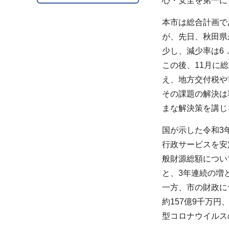
心・安全を第一に
本市は総合計画で
が、先日、秋田県
少し、減少率は6
この後、11月に
え、地方交付税や
その課題の解決は
まな解決策を講じ
国が示した令和3
行政サービスを安
般財源総額につい
と、3年連続の増
一方、市の財政に
約157億9千万
型コロナウイルス