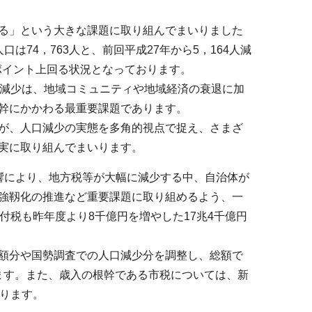
る」という大きな課題に取り組んでまいりました
74，763人と、前回平成27年から5，164人減
3ポイント上回る状況となっております。
の減少は、地域コミュニティや地域経済の衰退に加
幹にかかわる最重要課題であります。
が、人口減少の実態を多角的視点で捉え、さまざ
実に取り組んでまいります。
響により、地方税等が大幅に減少する中、自治体が
強靱化の推進など重要課題に取り組めるよう、一
付税も昨年度より8千億円を増やした17兆4千億円
額分や国勢調査での人口減少分を調整し、総額で
ります。また、歳入の根幹である市税については、新
おります。