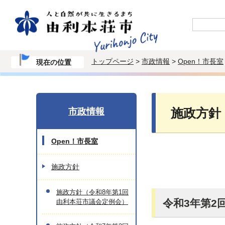
トップページ
>
市政情報
>
Open！市長室
現在の位置
市政情報
施政方針
Open！市長室
施政方針
施政方針（令和8年第1回
令和3年第2
由利本荘市議会定例会）