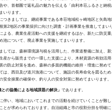
告や、首都圏で返礼品の魅力を伝える「由利本荘ふるさと納税
まいります。
につきましては、継続事業である本荘地域松ヶ崎地区と矢島地
根第2地区の事業採択に向けた調査・計画事業を推進してまい
による、農業生産活動への支援を継続するほか、新たに防災重
め池について、廃止事業を実施してまいります。
ましては、森林環境譲与税を活用した、作業道整備に加え、新
生産から販売までの一環した支援により、木材資源の有効活用
害の防止対策を進め、森林の多面的機能の維持・増進に努めて
ては、西目及び道川漁港について、施設の長寿命化を図るため
の安全操業の確保や、釣り人の安全対策に努めてまいります。
織との協働による地域課題の解決」
であります。
に伴い、地域においてこれまでの活動を続けていくことが難し
ことが求められております。自治組織と市の役割分担を明確に