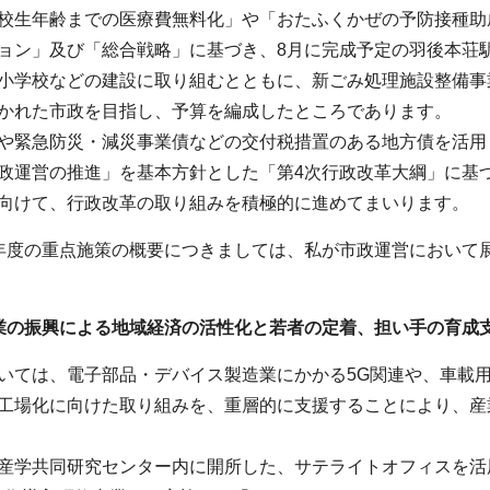
校生年齢までの医療費無料化」や「おたふくかぜの予防接種助
ョン」及び「総合戦略」に基づき、8月に完成予定の羽後本荘
小学校などの建設に取り組むとともに、新ごみ処理施設整備事
かれた市政を目指し、予算を編成したところであります。
や緊急防災・減災事業債などの交付税措置のある地方債を活用
政運営の推進」を基本方針とした「第4次行政改革大綱」に基
向けて、行政改革の取り組みを積極的に進めてまいります。
年度の重点施策の概要につきましては、私が市政運営において
業の振興による地域経済の活性化と若者の定着、担い手の育成
いては、電子部品・デバイス製造業にかかる5G関連や、車載
工場化に向けた取り組みを、重層的に支援することにより、産
産学共同研究センター内に開所した、サテライトオフィスを活