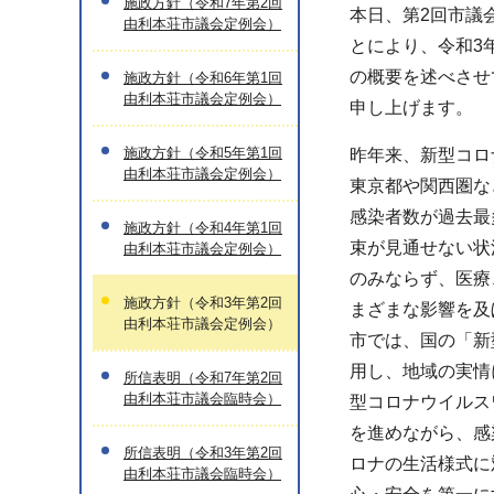
施政方針（令和7年第2回
本日、第2回市議
由利本荘市議会定例会）
とにより、令和3
の概要を述べさせ
施政方針（令和6年第1回
由利本荘市議会定例会）
申し上げます。
施政方針（令和5年第1回
昨年来、新型コロ
由利本荘市議会定例会）
東京都や関西圏な
感染者数が過去最
施政方針（令和4年第1回
束が見通せない状
由利本荘市議会定例会）
のみならず、医療
施政方針（令和3年第2回
まざまな影響を及
由利本荘市議会定例会）
市では、国の「新
用し、地域の実情
所信表明（令和7年第2回
由利本荘市議会臨時会）
型コロナウイルス
を進めながら、感
所信表明（令和3年第2回
ロナの生活様式に
由利本荘市議会臨時会）