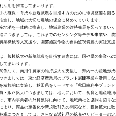
利活用を推進してまいります。
手の確保・育成や新規就農を目指す方のために環境整備を図る
推進し、地域の大切な農地の保全に努めてまいります。
産地消を一体的に推進し、地域農業の維持発展を図ってまいり
進につきましては、これまでのセンシング等モデル事業や、農
農業機械導入支援や、園芸施設作物の自動監視装置の実証支援
は、規模拡大や新規就農を目指す農家には、国や県の事業への
してまいります。
関係なく、肉用牛農家の維持拡大を支援し、県内一の産地形成
つきましては、東北経済産業局のブランド展開事業を活用しな
を積極的に実施し、秋田県をリードする「秋田由利牛ブランド
費・販路拡大につきましては、地元において、食育と地産地消
は、市内事業者の外貨獲得に向けて、地域商社と協調を図りな
により、商品の定番化や新規取引先の開拓など、販路拡大に取
納税につきましては、さらなる返礼品の拡充やリピーターの定