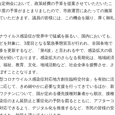
会定例会において、政策経費の予算を提案させていただいたこ
年度の予算がまとまりましたので、市政運営にあたっての施策
ていただきます。議員の皆様には、この機会を賜り、厚く御礼
ナウイルス感染症が世界中で猛威を振るい、国内においても、
どを対象に、3度目となる緊急事態宣言が行われ、全国各地で
多を更新するなど、「第4波」と言われる中で、感染拡大の収
況が続いております。感染拡大のさらなる長期化は、地域経済
、福祉、教育、文化、地域活動など、社会全体を疲弊させ、さ
ぼすこととなります。
型コロナウイルス感染症対応地方創生臨時交付金」を有効に活
に応じて、きめ細やかに必要な支援を行ってきているほか、新
ワクチンについて、国が定める優先接種対象者から順次、接種
染症のまん延防止と重症化の予防を図るとともに、アフターコ
対応できるよう、デジタル化を推進するなど、市民の皆様の安