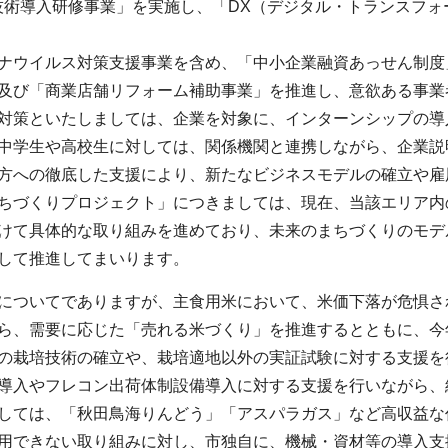
端技術導入研修事業」を実施し、「DX（デジタル・トランスフ
ナウイルス対策支援事業を含め、「中小企業融資あっせん制度
及び「商業店舗リフォーム補助事業」を推進し、意欲ある事業
対策といたしましては、企業を対象に、インターンシップの導
中学生や高校生に対しては、関係機関と連携しながら、企業説
方への徹底した支援により、新たなビジネスモデルの確立や雇
ちづくりプロジェクト」につきましては、現在、当該エリア内
けて具体的な取り組みを進めており、未来のまちづくりのモデ
して推進してまいります。
についてでありますが、主食用米において、米価下落が危惧さ
ら、需要に応じた「売れる米づくり」を推進するとともに、今
の栽培技術の確立や、栽培適地以外の実証試験に対する支援を
導入やフレコン出荷体制設備導入に対する支援を行いながら、
しては、「秋田鳥海りんどう」「アスパラガス」など高収益な
用できない取り組みに対し、市独自に、機械・資材等の導入支