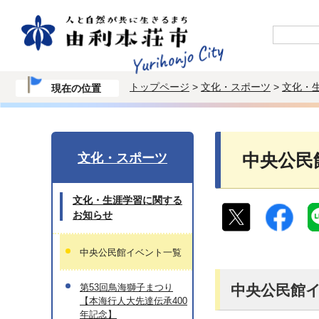
トップページ
>
文化・スポーツ
>
文化・
現在の位置
文化・スポーツ
中央公民
文化・生涯学習に関する
お知らせ
中央公民館イベント一覧
第53回鳥海獅子まつり
中央公民館
【本海行人大先達伝承400
年記念】