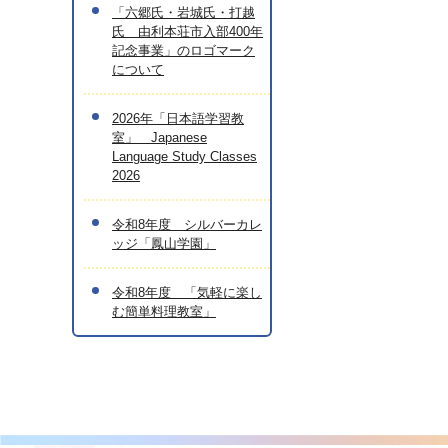
「六郷氏・岩城氏・打越
氏 由利本荘市入部400年
記念事業」のロゴマーク
について
2026年「日本語学習教
室」 Japanese
Language Study Classes
2026
令和8年度 シルバーカレ
ッジ「鳳山学園」
令和8年度 「気軽に楽し
む簡単料理教室」