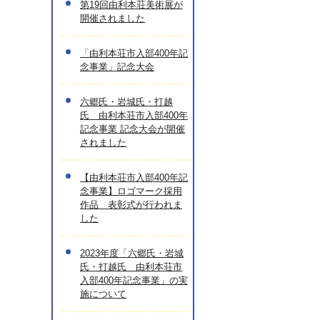
第19回由利本荘美術展が
開催されました
「由利本荘市入部400年記
念事業」記念大会
六郷氏・岩城氏・打越
氏 由利本荘市入部400年
記念事業 記念大会が開催
されました
【由利本荘市入部400年記
念事業】ロゴマーク採用
作品 表彰式が行われま
した
2023年度「六郷氏・岩城
氏・打越氏 由利本荘市
入部400年記念事業」の実
施について