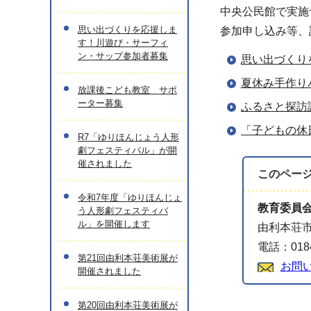
中央公民館で実施
思い出づくりを応援しま
参加申し込み等、
す！川遊び・サーフィ
ン・サップ参加者募集
思い出づくり
夏休み手作り
放課後こども教室 サポ
ーター募集
ふるさと探訪
「子どもの休
R7「ゆりほんじょう人形
劇フェスティバル」が開
催されました
このペー
令和7年度「ゆりほんじょ
教育委員
う人形劇フェスティバ
ル」を開催します
由利本荘市
電話：0184
第21回由利本荘美術展が
お問
開催されました
第20回由利本荘美術展が