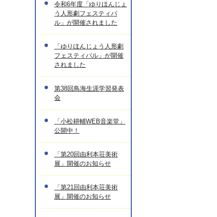
令和6年度「ゆりほんじょ
う人形劇フェスティバ
ル」が開催されました
「ゆりほんじょう人形劇
フェスティバル」が開催
されました
第38回鳥海生涯学習発表
会
「小松耕輔WEB音楽堂」
公開中！
「第20回由利本荘美術
展」開催のお知らせ
「第21回由利本荘美術
展」開催のお知らせ