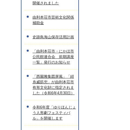
開催されました
由利本荘市芸術文化関係
補助金
史跡鳥海山保存活用計画
「由利本荘市・にかほ市
公民館連合会 前期講座
一覧」発行のお知らせ
「西園雅集図屏風」「紺
糸威筋兜」が由利本荘市
有形文化財に指定されま
した（令和6年4月30日）
令和6年度「ゆりほんじょ
う人形劇フェスティバ
ル」を開催します