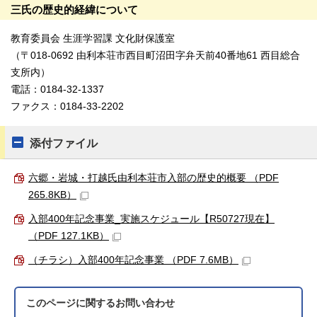
三氏の歴史的経緯について
教育委員会 生涯学習課 文化財保護室
（〒018-0692 由利本荘市西目町沼田字弁天前40番地61 西目総合
支所内）
電話：0184-32-1337
ファクス：0184-33-2202
添付ファイル
六郷・岩城・打越氏由利本荘市入部の歴史的概要 （PDF
265.8KB）
入部400年記念事業_実施スケジュール【R50727現在】
（PDF 127.1KB）
（チラシ）入部400年記念事業 （PDF 7.6MB）
このページに関する
お問い合わせ