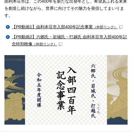
由利本荘市は、この400年を新たな出発年とし、希望あふれる未来
を創造し続けながら、世界に向けてその魅力を発信してまいりま
す。
【PR動画1】由利本荘市入部400年記念事業
（外部リンク）
【PR動画2】六郷氏・岩城氏・打越氏 由利本荘市入部400年記
念特別映像
（外部リンク）