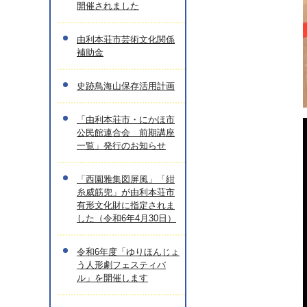
開催されました
由利本荘市芸術文化関係
補助金
史跡鳥海山保存活用計画
「由利本荘市・にかほ市
公民館連合会 前期講座
一覧」発行のお知らせ
「西園雅集図屏風」「紺
糸威筋兜」が由利本荘市
有形文化財に指定されま
した（令和6年4月30日）
令和6年度「ゆりほんじょ
う人形劇フェスティバ
ル」を開催します