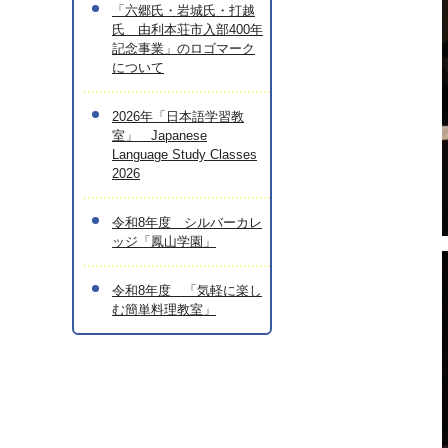
「六郷氏・岩城氏・打越
氏 由利本荘市入部400年
記念事業」のロゴマーク
について
2026年「日本語学習教
室」 Japanese
Language Study Classes
2026
令和8年度 シルバーカレ
ッジ「鳳山学園」
令和8年度 「気軽に楽し
む簡単料理教室」