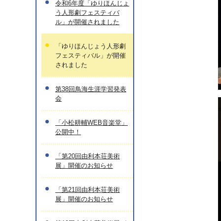
令和6年度「ゆりほんじょ
う人形劇フェスティバ
ル」が開催されました
「ゆりほんじょう人形劇
フェスティバル」が開催
されました
第38回鳥海生涯学習発表
会
「小松耕輔WEB音楽堂」
公開中！
「第20回由利本荘美術
展」開催のお知らせ
「第21回由利本荘美術
展」開催のお知らせ