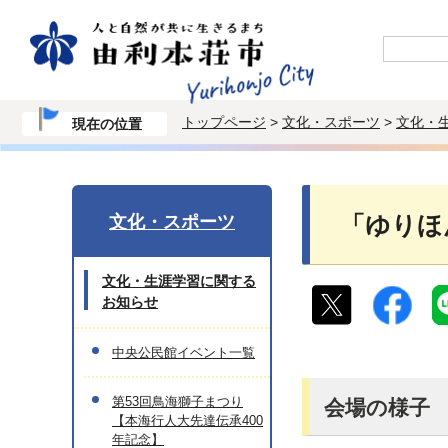
トップページ
>
文化・スポーツ
>
文化・
現在の位置
文化・スポーツ
「ゆりほ
文化・生涯学習に関する
お知らせ
中央公民館イベント一覧
第53回鳥海獅子まつり
会場の様子
【本海行人大先達伝承400
年記念】