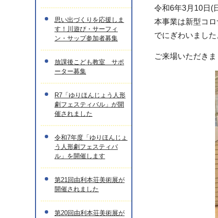
令和6年3月10
思い出づくりを応援しま
本事業は新型コロ
す！川遊び・サーフィ
でにぎわいました
ン・サップ参加者募集
ご来場いただきま
放課後こども教室 サポ
ーター募集
R7「ゆりほんじょう人形
劇フェスティバル」が開
催されました
令和7年度「ゆりほんじょ
う人形劇フェスティバ
ル」を開催します
第21回由利本荘美術展が
開催されました
第20回由利本荘美術展が