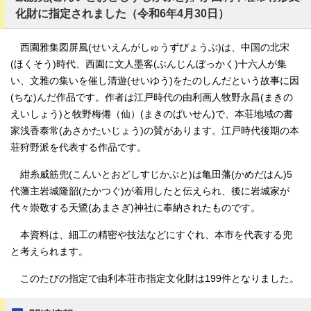
化財に指定されました（令和6年4月30日）
西園雅集図屏風(せいえんがしゅうずびょうぶ)は、中国の北宋
(ほくそう)時代、西園に文人墨客(ぶんじんぼっかく)十六人が集
い、文雅の集いを催し清遊(せいゆう)をたのしんだという故事に因
(ちな)んだ作品です。作者は江戸時代の由利画人牧野永昌(まきの
えいしょう)と牧野梅僊（仙）(まきのばいせん)で、本荘地域の書
家浅香泰常(あさかたいじょう)の賛があります。江戸時代後期の本
荘狩野派を代表する作品です。
紺糸威筋兜(こんいとおどしすじかぶと)は亀田藩(かめだはん)5
代藩主岩城隆韶(たかつぐ)が着用したと伝えられ、後に岩城家が
代々崇敬する天鷺(あまさぎ)神社に奉納されたものです。
本資料は、細工の精密や技法などにすぐれ、本市を代表する兜
と考えられます。
このたびの指定で由利本荘市指定文化財は199件となりました。