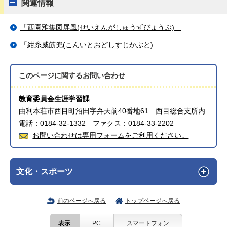
関連情報
「西園雅集図屏風(せいえんがしゅうずびょうぶ)」
「紺糸威筋兜(こんいとおどしすじかぶと)
このページに関する
お問い合わせ
教育委員会生涯学習課
由利本荘市西目町沼田字弁天前40番地61 西目総合支所内
電話：0184-32-1332 ファクス：0184-33-2202
お問い合わせは専用フォームをご利用ください。
文化・スポーツ
前のページへ戻る
トップページへ戻る
表示
PC
スマートフォン