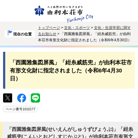
トップページ
>
文化・スポーツ
>
文化・生涯学習に関す
るお知らせ
> 「西園雅集図屏風」「紺糸威筋兜」が由利
現在の位置
本荘市有形文化財に指定されました（令和6年4月30日）
「西園雅集図屏風」「紺糸威筋兜」が由利本荘市
有形文化財に指定されました（令和6年4月30
日）
ページ番号1010177
「西園雅集図屏風(せいえんがしゅうずびょうぶ)」「紺糸
威筋兜(こんいとおどしすじかぶと)」が由利本荘市有形文