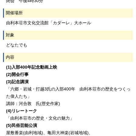
閉会 午後4時30分
開催場所
由利本荘市文化交流館「カダーレ」大ホール
対象
どなたでも
内容
(1)入部400年記念動画上映
(2)開会行事
(3)記念講演
「六郷・岩城・打越3氏の入部400年 由利本荘市の歴史をつくっ
た偉人たち」
講師：河合敦 氏(歴史作家)
(4)リレートーク
「由利本荘市の歴史・文化の魅力」
(5)民俗芸能公演
屋敷番楽(由利地域)、亀田大神楽(岩城地域)、