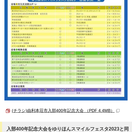
(チラシ)由利本荘市入部400年記念大会 （PDF 4.4MB）
入部400年記念大会をゆりほんスマイルフェスタ2023と同