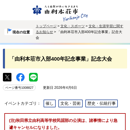
トップページ
>
文化・スポーツ
>
文化・生涯学習に関す
るお知らせ
> 「由利本荘市入部400年記念事業」記念大
現在の位置
会
「由利本荘市入部400年記念事業」記念大会
更新日 2026年4月6日
ページ番号1008827
イベントカテゴリ：
催し
文化・芸術
歴史・伝統行事
(注)秋田県立由利高等学校民謡部の公演は、諸事情により急
遽キャンセルになりました。