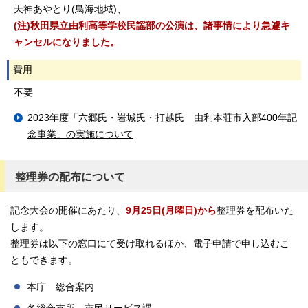
天神あやとり(鳥海地域)、
(注)秋田県立由利高等学校民謡部の公演は、諸事情により急遽キ
ャンセルになりました。
費用
不要
2023年度「六郷氏・岩城氏・打越氏 由利本荘市入部400年記
念事業」の実施について
整理券の配布について
記念大会の開催にあたり、
9月25日(月曜日)から
整理券を配布いた
します。
整理券は以下の窓口にて受け取れるほか、電子申請で申し込むこ
ともできます。
本庁 総合案内