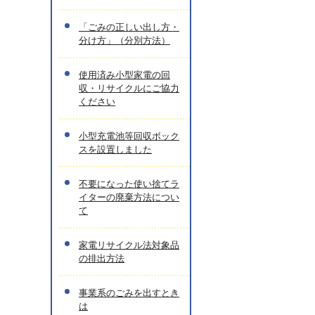
「ごみの正しい出し方・
分け方」（分別方法）
使用済み小型家電の回
収・リサイクルにご協力
ください
小型充電池等回収ボック
スを設置しました
不要になった使い捨てラ
イターの廃棄方法につい
て
家電リサイクル法対象品
の排出方法
事業系のごみを出すとき
は