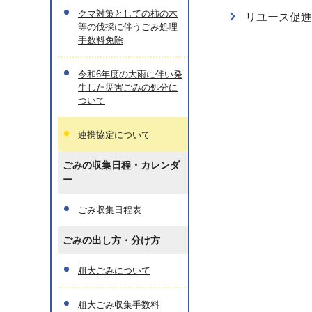
クマ対策としての柿の木
リユース促進
等の伐採に伴うごみ処理
手数料免除
令和6年度の大雨に伴い発
生した災害ごみの処分に
ついて
連携協定について
ごみの収集日程・カレンダ
ー
ごみ収集日程表
ごみの出し方・分け方
粗大ごみについて
粗大ごみ収集手数料