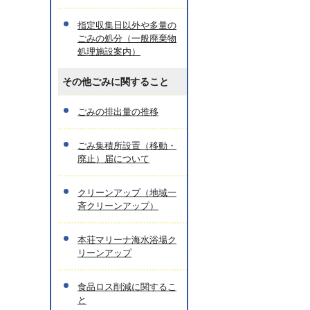
指定収集日以外や多量の
ごみの処分（一般廃棄物
処理施設案内）
その他ごみに関すること
ごみの排出量の推移
ごみ集積所設置（移動・
廃止）届について
クリーンアップ（地域一
斉クリーンアップ）
本荘マリーナ海水浴場ク
リーンアップ
食品ロス削減に関するこ
と