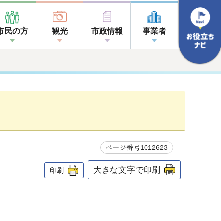
市民の方
観光
市政情報
事業者
ページ番号1012623
大きな文字で印刷
印刷