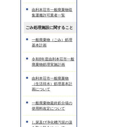
由利本荘市一般廃棄物収
集運搬許可業者一覧
ごみ処理施設に関すること
一般廃棄物（ごみ）処理
基本計画
令和8年度由利本荘市一般
廃棄物処理実施計画
由利本荘市一般廃棄物
（生活排水）処理基本計
画について
一般廃棄物最終処分場の
使用料改定について
し尿及び浄化槽汚泥の汲