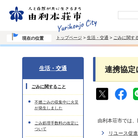
トップページ
>
生活・交通
>
ごみに関す
現在の位置
生活・交通
連携協定
ごみに関すること
不燃ごみの収集中に火災
が発生しました
由利本荘市では、
ごみ処理手数料の改定に
ついて
リユース促進