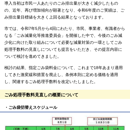
導入当初は市民一人あたりのごみ排出量が大きく減少したもの
の、近年、再び増加傾向が顕著となり、令和6年度のご実績は、ご
み排出量目標値を大きく上回る結果となっております。
市では、令和7年5月から4回にわたり、市民、事業者、有識者から
なる「ごみ減量化等推進委員会」を開催した中で、今後のごみ減
少化に向けた取り組みについて必要な減量対策の一環としてごみ
処理手数料の見直しについても提言をいただき、その提言内容に
ついて検討を進めてきました。
検討の結果、指定ごみ袋料金について、これまで18年あまり適用
してきた激変緩和措置を廃止し、条例本則に定める価格を適用
し、関連するごみ処理手数料を改定いたしました。
ごみ処理手数料見直しの概要について
・ごみ袋切替えスケジュール