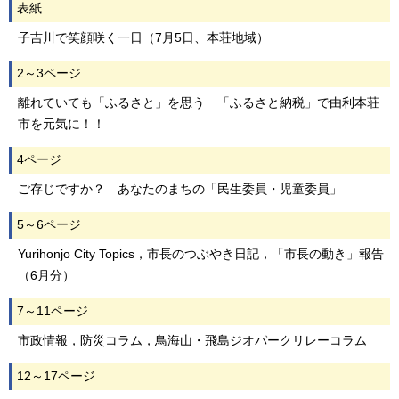
表紙
子吉川で笑顔咲く一日（7月5日、本荘地域）
2～3ページ
離れていても「ふるさと」を思う 「ふるさと納税」で由利本荘
市を元気に！！
4ページ
ご存じですか？ あなたのまちの「民生委員・児童委員」
5～6ページ
Yurihonjo City Topics，市長のつぶやき日記，「市長の動き」報告
（6月分）
7～11ページ
市政情報，防災コラム，鳥海山・飛島ジオパークリレーコラム
12～17ページ