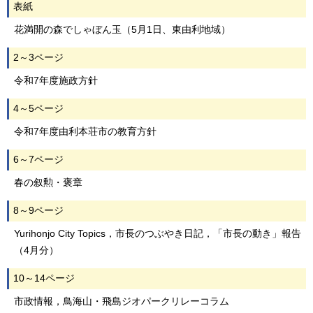
表紙
花満開の森でしゃぼん玉（5月1日、東由利地域）
2～3ページ
令和7年度施政方針
4～5ページ
令和7年度由利本荘市の教育方針
6～7ページ
春の叙勲・褒章
8～9ページ
Yurihonjo City Topics，市長のつぶやき日記，「市長の動き」報告
（4月分）
10～14ページ
市政情報，鳥海山・飛島ジオパークリレーコラム