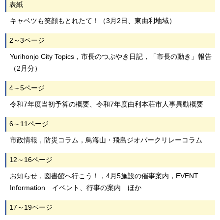
表紙
キャベツも笑顔もとれたて！（3月2日、東由利地域）
2～3ページ
Yurihonjo City Topics，市長のつぶやき日記，「市長の動き」報告
（2月分）
4～5ページ
令和7年度当初予算の概要、令和7年度由利本荘市人事異動概要
6～11ページ
市政情報，防災コラム，鳥海山・飛島ジオパークリレーコラム
12～16ページ
お知らせ，図書館へ行こう！，4月5施設の催事案内，EVENT
Information イベント、行事の案内 ほか
17～19ページ