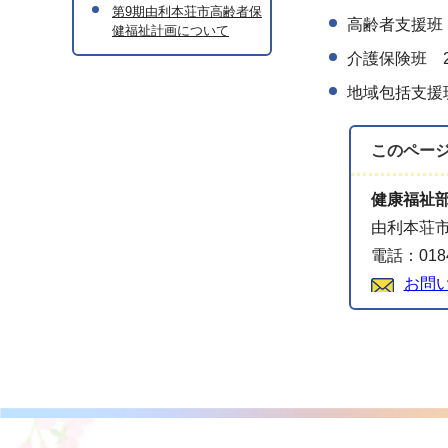
第9期由利本荘市高齢者保
高齢者支援班 2
健福祉計画について
介護保険班 24
地域包括支援班 
このペー
健康福祉
由利本荘
電話：0184
お問