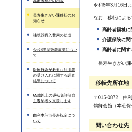
高齢者福祉の相談
令和8年3月16
長寿生きがい課移転のお
なお、移転による
知らせ
高齢者福祉に
補聴器購入費用の助成
介護保険に関
高齢者に関
令和8年度敬老事業につい
て
長寿生きがい課
医療行為が必要な利用者
の受け入れに関する調査
結果について
移転先所在地
65歳以上の運転免許証自
〒015-0872 
主返納者を支援します
鶴舞会館（本荘保
由利本荘市長寿祝金につ
いて
問い合わせ先