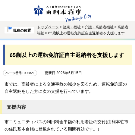
トップページ
>
健康・福祉
>
介護・高齢者福祉
>
高齢者
現在の位置
福祉
> 65歳以上の運転免許証自主返納者を支援します
65歳以上の運転免許証自主返納者を支援します
更新日 2026年5月15日
ページ番号1006821
市では、高齢者による交通事故の減少を図るため、運転免許証の
自主返納をした方に次の支援を行っています。
支援内容
市コミュニティバスの利用料金半額の利用者証の交付(由利本荘市
の住民基本台帳に登載されている期間有効です。）