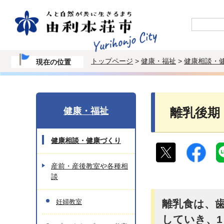
トップページ
>
健康・福祉
>
健康相談・
現在の位置
健康・福祉
離乳後期
健康相談・健康づくり
産前・産後教室や各種相
談
妊婦教室
離乳食は、
していき、1