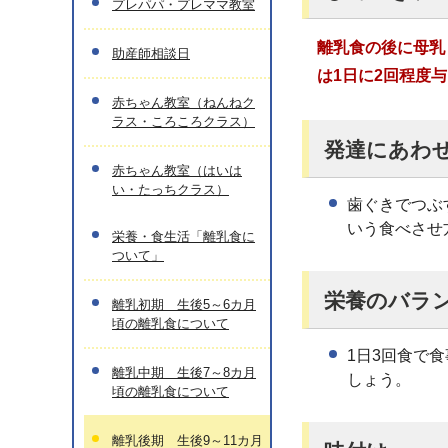
プレパパ・プレママ教室
離乳食の後に母乳
助産師相談日
は1日に2回程度
赤ちゃん教室（ねんねク
ラス・ころころクラス）
発達にあわ
赤ちゃん教室（はいは
い・たっちクラス）
歯ぐきでつぶ
いう食べさせ
栄養・食生活「離乳食に
ついて」
栄養のバラ
離乳初期 生後5～6カ月
頃の離乳食について
1日3回食で
離乳中期 生後7～8カ月
しょう。
頃の離乳食について
離乳後期 生後9～11カ月