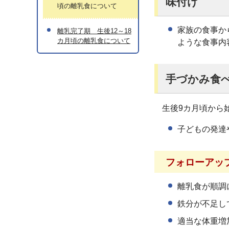
味付け
頃の離乳食について
家族の食事か
離乳完了期 生後12～18
カ月頃の離乳食について
ような食事内
手づかみ食
生後9カ月頃から
子どもの発達
フォローアッ
離乳食が順調
鉄分が不足し
適当な体重増