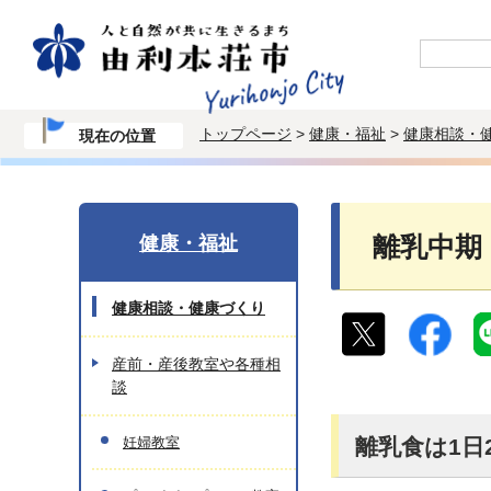
トップページ
>
健康・福祉
>
健康相談・
現在の位置
健康・福祉
離乳中期
健康相談・健康づくり
産前・産後教室や各種相
談
妊婦教室
離乳食は1日