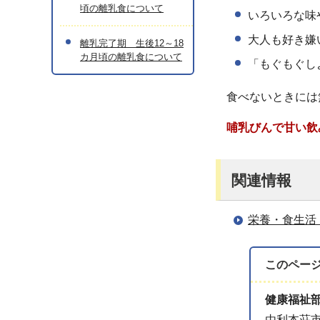
頃の離乳食について
いろいろな味
大人も好き嫌
離乳完了期 生後12～18
カ月頃の離乳食について
「もぐもぐし
食べないときには
哺乳びんで甘い飲
関連情報
栄養・食生活
このペー
健康福祉
由利本荘