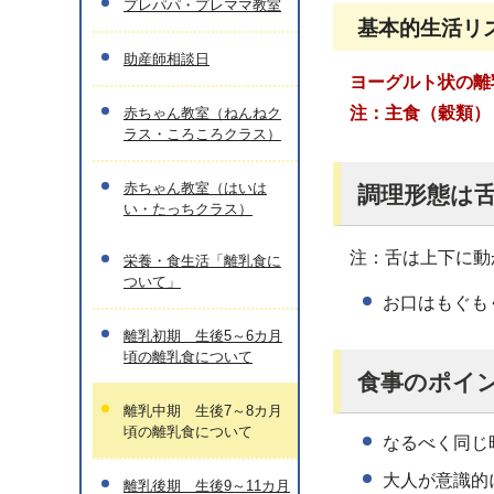
プレパパ・プレママ教室
基本的生活リ
助産師相談日
ヨーグルト状の離
注：主食（穀類）
赤ちゃん教室（ねんねク
ラス・ころころクラス）
赤ちゃん教室（はいは
調理形態は
い・たっちクラス）
注：舌は上下に動
栄養・食生活「離乳食に
ついて」
お口はもぐも
離乳初期 生後5～6カ月
頃の離乳食について
食事のポイ
離乳中期 生後7～8カ月
頃の離乳食について
なるべく同じ
大人が意識的
離乳後期 生後9～11カ月