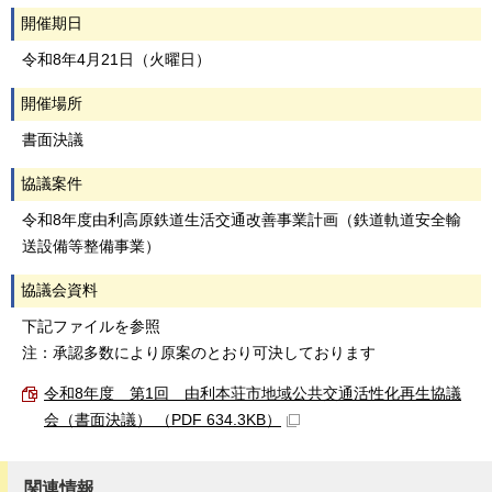
開催期日
令和8年4月21日（火曜日）
開催場所
書面決議
協議案件
令和8年度由利高原鉄道生活交通改善事業計画（鉄道軌道安全輸
送設備等整備事業）
協議会資料
下記ファイルを参照
注：承認多数により原案のとおり可決しております
令和8年度 第1回 由利本荘市地域公共交通活性化再生協議
会（書面決議） （PDF 634.3KB）
関連情報