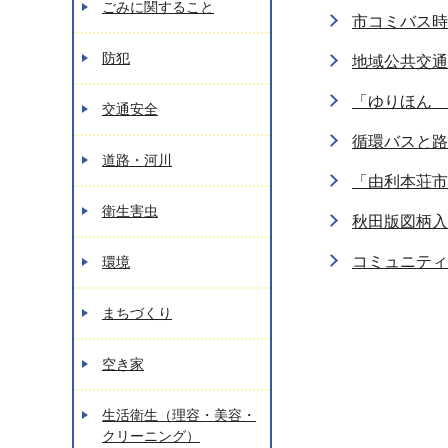
ごみに関すること
市コミバス時
防犯
地域公共交通
「ゆりほん 
交通安全
循環バスと路
道路・河川
「由利本荘市
衛生害虫
秋田版図柄入
コミュニティ
環境
まちづくり
空き家
生活衛生（理容・美容・
クリーニング）