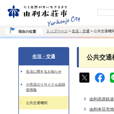
トップページ
>
生活・交通
> 公共交通機
現在の位置
生活・交通
公共交通
生活に関するお知らせ
小売店のリサイクル品回
収情報
由利高原鉄道
公共交通機関
由利本荘市地