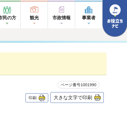
市民の方
観光
市政情報
事業者
ページ番号1001990
大きな文字で印刷
印刷