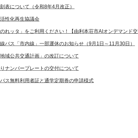
刻表について（令和8年4月改正）
活性化再生協議会
のれッタ」をご利用ください！【由利本荘市AIオンデマンド
線バス「市内線」一部運休のお知らせ（9月1日～11月30日）
地域公共交通計画」の改訂について
りナンバープレートの交付について
バス無料利用者証と通学定期券の申請様式