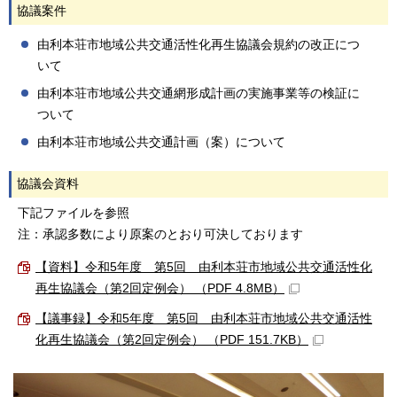
協議案件
由利本荘市地域公共交通活性化再生協議会規約の改正につ
いて
由利本荘市地域公共交通網形成計画の実施事業等の検証に
ついて
由利本荘市地域公共交通計画（案）について
協議会資料
下記ファイルを参照
注：承認多数により原案のとおり可決しております
【資料】令和5年度 第5回 由利本荘市地域公共交通活性化
再生協議会（第2回定例会） （PDF 4.8MB）
【議事録】令和5年度 第5回 由利本荘市地域公共交通活性
化再生協議会（第2回定例会） （PDF 151.7KB）