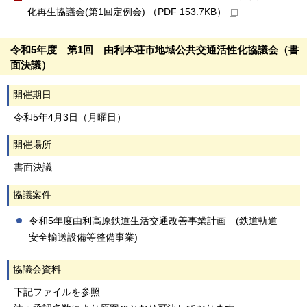
化再生協議会(第1回定例会) （PDF 153.7KB）
令和5年度 第1回 由利本荘市地域公共交通活性化協議会（書
面決議）
開催期日
令和5年4月3日（月曜日）
開催場所
書面決議
協議案件
令和5年度由利高原鉄道生活交通改善事業計画 (鉄道軌道
安全輸送設備等整備事業)
協議会資料
下記ファイルを参照