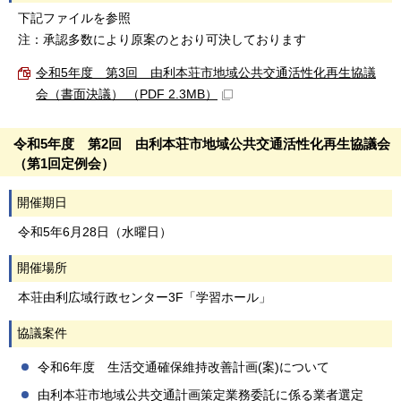
下記ファイルを参照
注：承認多数により原案のとおり可決しております
令和5年度 第3回 由利本荘市地域公共交通活性化再生協議
会（書面決議） （PDF 2.3MB）
令和5年度 第2回 由利本荘市地域公共交通活性化再生協議会
（第1回定例会）
開催期日
令和5年6月28日（水曜日）
開催場所
本荘由利広域行政センター3F「学習ホール」
協議案件
令和6年度 生活交通確保維持改善計画(案)について
由利本荘市地域公共交通計画策定業務委託に係る業者選定