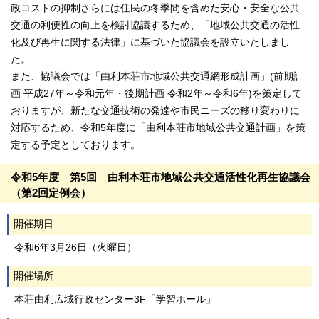
政コストの抑制さらには住民の冬季間を含めた安心・安全な公共
交通の利便性の向上を検討協議するため、「地域公共交通の活性
化及び再生に関する法律」に基づいた協議会を設立いたしまし
た。
また、協議会では「由利本荘市地域公共交通網形成計画」(前期計
画 平成27年～令和元年・後期計画 令和2年～令和6年)を策定して
おりますが、新たな交通技術の発達や市民ニーズの移り変わりに
対応するため、令和5年度に「由利本荘市地域公共交通計画」を策
定する予定としております。
令和5年度 第5回 由利本荘市地域公共交通活性化再生協議会
（第2回定例会）
開催期日
令和6年3月26日（火曜日）
開催場所
本荘由利広域行政センター3F「学習ホール」