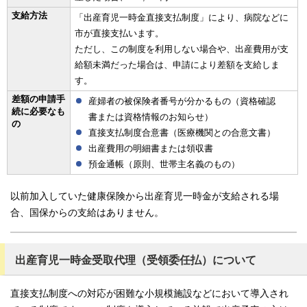
支給方法
「出産育児一時金直接支払制度」により、病院などに
市が直接支払います。
ただし、この制度を利用しない場合や、出産費用が支
給額未満だった場合は、申請により差額を支給しま
す。
差額の申請手
産婦者の被保険者番号が分かるもの（資格確認
続に必要なも
書または資格情報のお知らせ）
の
直接支払制度合意書（医療機関との合意文書）
出産費用の明細書または領収書
預金通帳（原則、世帯主名義のもの）
以前加入していた健康保険から出産育児一時金が支給される場
合、国保からの支給はありません。
出産育児一時金受取代理（受領委任払）について
直接支払制度への対応が困難な小規模施設などにおいて導入され