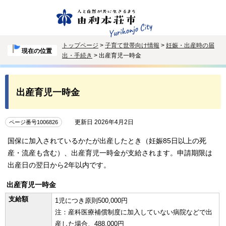
トップページ
>
子育て世帯向け情報
>
妊娠・出産時の届
現在の位置
出・手続き
> 出産育児一時金
出産育児一時金
更新日 2026年4月2日
ページ番号1006826
国保に加入されているかたが出産したとき（妊娠85日以上の死
産・流産も含む）、出産育児一時金が支給されます。申請期限は
出産日の翌日から2年以内です。
出産育児一時金
支給額
1児につき原則500,000円
注：産科医療補償制度に加入していない病院などで出
産した場合、488,000円