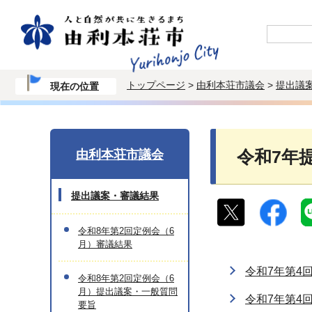
トップページ
>
由利本荘市議会
>
提出議
現在の位置
由利本荘市議会
令和7年
提出議案・審議結果
令和8年第2回定例会（6
月）審議結果
令和7年第4
令和8年第2回定例会（6
月）提出議案・一般質問
令和7年第4
要旨