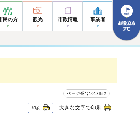
市民の方
観光
市政情報
事業者
ページ番号1012852
大きな文字で印刷
印刷