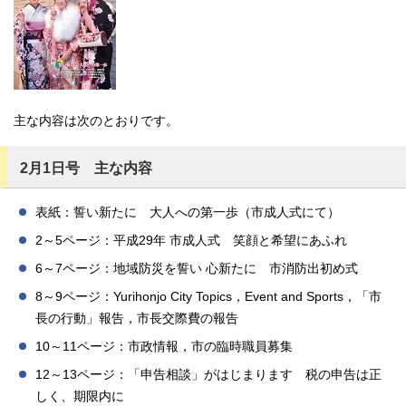
主な内容は次のとおりです。
2月1日号 主な内容
表紙：誓い新たに 大人への第一歩（市成人式にて）
2～5ページ：平成29年 市成人式 笑顔と希望にあふれ
6～7ページ：地域防災を誓い 心新たに 市消防出初め式
8～9ページ：Yurihonjo City Topics，Event and Sports，「市
長の行動」報告，市長交際費の報告
10～11ページ：市政情報，市の臨時職員募集
12～13ページ：「申告相談」がはじまります 税の申告は正
しく、期限内に